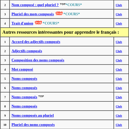
Nom composé : quel pluriel ?
*COURS*
2
Club
Pluriel des mots composés
*COURS*
3
Club
Trait d'union
*COURS*
4
Club
Autres ressources intéressantes pour apprendre le français :
Accord des adjectifs composés
1
Club
Adjectifs composés
2
Club
Composition des noms composés
3
Club
Mot composé
4
Club
Noms composés
5
Club
Noms composés
6
Club
Noms composés
7
Club
Noms composés
8
Club
Noms composés au pluriel
9
Club
Pluriel des noms composés
10
Club