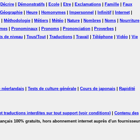
|
Décrire
|
Démonstratifs
|
Ecole
|
Etre
|
Exclamations
|
Famille
|
Faux
Géographie
|
Heure
|
Homonymes
|
Impersonnel
|
Infinitif
|
Internet
|
|
Méthodologie
|
Métiers
|
Météo
|
Nature
|
Nombres
|
Noms
|
Nourriture
mes
|
Pronominaux
|
Pronoms
|
Prononciation
|
Proverbes
|
ts de niveau
|
Tous/Tout
|
Traductions
|
Travail
|
Téléphone
|
Vidéo
|
Vie
 néerlandais
|
Tests de culture générale
|
Cours de japonais
|
Rapidité
 traductions interdites sur tout support (voir conditions)
|
Contenu des
français 100% gratuits, hors abonnement internet auprès d'un fournisseur