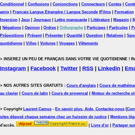
Conditionnel
|
Confusions
|
Conjonctions
|
Connecteurs
|
Contes
|
Contr
amis
|
Français Langue Etrangère / Langue Seconde
|
Films
|
Formation
Inversion
|
Jeux
|
Journaux
|
Lettre manquante
|
Littérature
|
Magasin
|
M
|
Négations
|
Opinion
|
Ordres
|
Orthographe
|
Participes
|
Particules
|
P
Prépositions
|
Présent
|
Présenter
|
Quantité
|
Question
|
Relatives
|
Spo
quotidienne
|
Villes
|
Voitures
|
Voyages
|
Vêtements
> INSEREZ UN PEU DE FRANÇAIS DANS VOTRE VIE QUOTIDIENNE ! Rejoig
Instagram
|
Facebook
|
Twitter
|
RSS
|
Linkedin
|
Ema
> NOS AUTRES SITES GRATUITS :
Cours d'anglais
|
Cours de mathéma
au clavier
|
Cours de latin
|
Cours de provencal
|
Moteur de recherche si
> Copyright
Laurent Camus
-
En savoir plus, Aide, Contactez-nous
[
Cond
sites déposé chaque semaine chez un huissier de justice
|
Mentions léga
d'accès.
|
Livre d'or
|
Partager sur