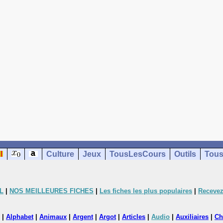
Culture
Jeux
TousLesCours
Outils
Tous
L
|
NOS MEILLEURES FICHES
|
Les fiches les plus populaires
|
Recevez
|
Alphabet
|
Animaux
|
Argent
|
Argot
|
Articles
|
Audio
|
Auxiliaires
|
Ch