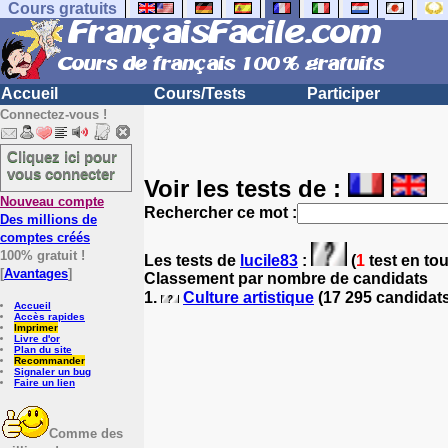
Cours gratuits
Accueil
Cours/Tests
Participer
Connectez-vous !
Cliquez ici pour
vous connecter
Voir les tests de :
Nouveau compte
Rechercher ce mot :
Des millions de
comptes créés
100% gratuit !
Les tests
de
lucile83
:
(
1
test en tou
[
Avantages
]
Classement par nombre de candidats
1.
Culture artistique
(17 295 candidat
Accueil
Accès rapides
Imprimer
Livre d'or
Plan du site
Recommander
Signaler un bug
Faire un lien
Comme des