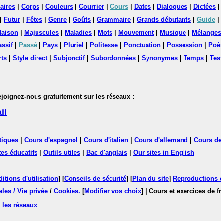
aires
|
Corps
|
Couleurs
|
Courrier
|
Cours
|
Dates
|
Dialogues
|
Dictées
|
Futur
|
Fêtes
|
Genre
|
Goûts
|
Grammaire
|
Grands débutants
|
Guide
|
aison
|
Majuscules
|
Maladies
|
Mots
|
Mouvement
|
Musique
|
Mélanges
assif
|
Passé
|
Pays
|
Pluriel
|
Politesse
|
Ponctuation
|
Possession
|
Poè
rts
|
Style direct
|
Subjonctif
|
Subordonnées
|
Synonymes
|
Temps
|
Tes
nez-nous gratuitement sur les réseaux :
il
tiques
|
Cours d'espagnol
|
Cours d'italien
|
Cours d'allemand
|
Cours de
tes éducatifs
|
Outils utiles
|
Bac d'anglais
|
Our sites in English
itions d'utilisation
] [
Conseils de sécurité
] [
Plan du site
]
Reproductions et
les / Vie privée
/
Cookies
.
[
Modifier vos choix
]
| Cours et exercices de 
 les réseaux