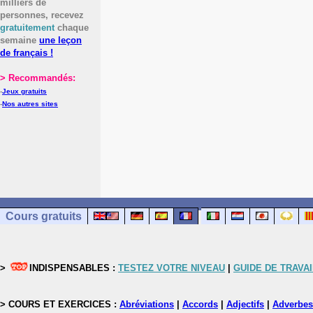
milliers de
personnes, recevez
gratuitement
chaque
semaine
une leçon
de français !
> Recommandés:
-
Jeux gratuits
-
Nos autres sites
Cours gratuits
>
INDISPENSABLES :
TESTEZ VOTRE NIVEAU
|
GUIDE DE TRAVAI
> COURS ET EXERCICES :
Abréviations
|
Accords
|
Adjectifs
|
Adverbes