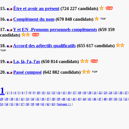
15.
Être et avoir au présent
(724 227 candidats)
16.
Complément du nom
(670 848 candidats)
17.
Y et EN -Pronoms personnels compléments
(659 359
candidats)
18.
Accord des adjectifs qualificatifs
(655 617 candidats)
19.
La, là, l'a, l'as
(650 814 candidats)
20.
Passé composé
(642 882 candidats)
1
|
2
|
3
|
4
|
5
|
6
|
7
|
8
|
9
|
10
|
11
|
12
|
13
|
14
|
15
|
16
|
17
|
18
|
19
|
20
|
21
|
22
|
23
|
24
|
25
|
26
|
27
|
28
|
29
|
30
|
31
|
32
|
33
|
34
|
35
|
36
|
37
|
38
|
39
|
40
|
41
|
42
|
43
|
44
|
45
|
46
|
47
|
48
|
49
|
50
|
51
|
52
|
53
|
54
|
55
|
56
|
57
|
58
|
59
|
60
|
61
|
62
|
63
|
Suivant >>
|