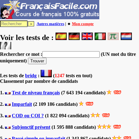
Autres matières
| 🔸
Mon compte
Voir les tests de :
Rechercher ce mot :
(UN mot du titre
uniquement)
Les tests
de
bridg
:
(
1247
tests en tout)
Classement par nombre de candidats
1.
Test de niveau français
(7 643 194 candidats)
2.
Imparfait
(2 109 186 candidats)
3.
COD ou COI ?
(1 822 094 candidats)
4.
Subjonctif présent
(1 595 888 candidats)
5.
Passé simple ou imparfait
(1 343 867 candidats)