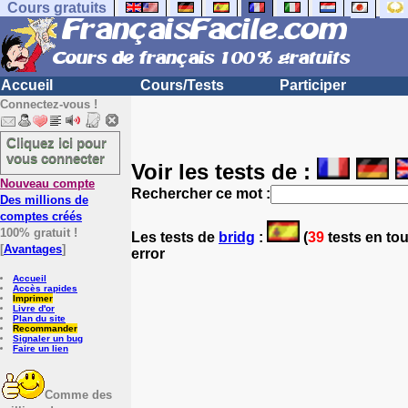
Cours gratuits
Accueil
Cours/Tests
Participer
Connectez-vous !
Cliquez ici pour
vous connecter
Voir les tests de :
Nouveau compte
Rechercher ce mot :
Des millions de
comptes créés
100% gratuit !
Les tests
de
bridg
:
(
39
tests en tou
[
Avantages
]
error
Accueil
Accès rapides
Imprimer
Livre d'or
Plan du site
Recommander
Signaler un bug
Faire un lien
Comme des