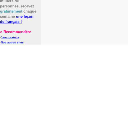
milliers de
personnes, recevez
gratuitement
chaque
semaine
une leçon
de français !
> Recommandés:
-
Jeux gratuits
-
Nos autres sites