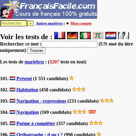
Autres matières
| 🔸
Mon compte
Voir les tests de :
Rechercher ce mot :
(UN mot du titre
uniquement)
Les tests
de
mariebru
: (
3207
tests en tout)
101.
Présent
(1 551 candidats)
102.
Habitation
(458 candidats)
103.
Navigation - expressions
(233 candidats)
104.
Navigation
(169 candidats)
105.
Poème à compléter
(357 candidats)
106.
Orthographe : d ou t ?
(998 candidats)