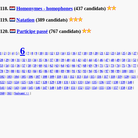
118.
Homonymes - homophones
(437 candidats)
119.
Natation
(389 candidats)
120.
Participe passé
(767 candidats)
6
1
|
2
|
3
|
4
|
5
|
|
7
|
8
|
9
|
10
|
11
|
12
|
13
|
14
|
15
|
16
|
17
|
18
|
19
|
20
|
21
|
22
|
23
|
24
|
25
|
26
|
27
|
28
|
29
|
30
|
31
|
32
|
33
|
34
|
35
|
36
|
37
|
38
|
39
|
40
|
41
|
42
|
43
|
44
|
45
|
46
|
47
|
48
|
49
|
50
|
51
|
52
|
53
|
54
|
55
|
56
|
57
|
58
|
59
|
60
|
61
|
62
|
63
|
64
|
65
|
66
|
67
|
68
|
69
|
70
|
71
|
72
|
73
|
74
|
75
|
76
|
77
|
78
|
79
|
80
|
81
|
82
|
83
|
84
|
85
|
86
|
87
|
88
|
89
|
90
|
91
|
92
|
93
|
94
|
95
|
96
|
97
|
98
|
99
|
100
|
101
|
102
|
103
|
104
|
105
|
106
|
107
|
108
|
109
|
110
|
111
|
112
|
113
|
114
|
115
|
116
|
117
|
118
|
119
|
120
|
121
|
122
|
123
|
124
|
125
|
126
|
127
|
128
|
129
|
130
|
131
|
132
|
133
|
134
|
135
|
136
|
137
|
138
|
139
|
140
|
141
|
142
|
143
|
144
|
145
|
146
|
147
|
148
|
149
|
150
|
151
|
152
|
153
|
154
|
155
|
156
|
157
|
158
|
159
|
160
|
161
|
Suivant >>
|