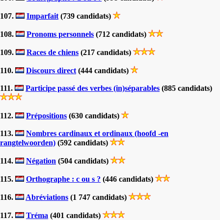
107.
Imparfait
(739 candidats)
108.
Pronoms personnels
(712 candidats)
109.
Races de chiens
(217 candidats)
110.
Discours direct
(444 candidats)
111.
Participe passé des verbes (in)séparables
(885 candidats)
112.
Prépositions
(630 candidats)
113.
Nombres cardinaux et ordinaux (hoofd -en
rangtelwoorden)
(592 candidats)
114.
Négation
(504 candidats)
115.
Orthographe : c ou s ?
(446 candidats)
116.
Abréviations
(1 747 candidats)
117.
Tréma
(401 candidats)