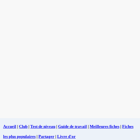
Accueil
|
Club
|
Test de niveau
|
Guide de travail
|
Meilleures fiches
|
Fiches
les plus populaires
|
Partager
|
Livre d'or