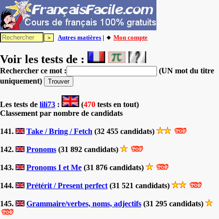
Autres matières
| 🔸
Mon compte
Voir les tests de :
Rechercher ce mot :
(UN mot du titre
uniquement)
Les tests
de
lili73
:
(
470
tests en tout)
Classement par nombre de candidats
141.
Take / Bring / Fetch
(32 455 candidats)
142.
Pronoms
(31 892 candidats)
143.
Pronoms I et Me
(31 876 candidats)
144.
Prétérit / Present perfect
(31 521 candidats)
145.
Grammaire/verbes, noms, adjectifs
(31 295 candidats)