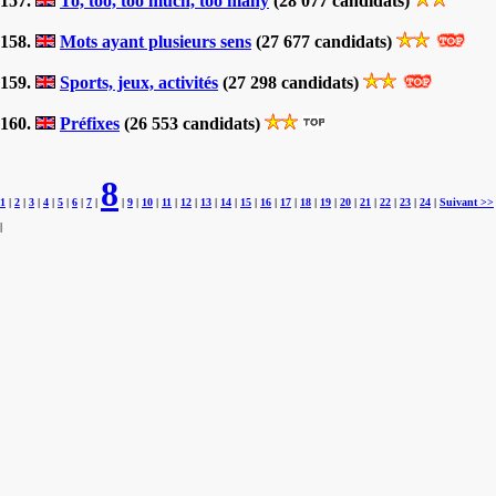
157.
To, too, too much, too many
(28 077 candidats)
158.
Mots ayant plusieurs sens
(27 677 candidats)
159.
Sports, jeux, activités
(27 298 candidats)
160.
Préfixes
(26 553 candidats)
8
1
|
2
|
3
|
4
|
5
|
6
|
7
|
|
9
|
10
|
11
|
12
|
13
|
14
|
15
|
16
|
17
|
18
|
19
|
20
|
21
|
22
|
23
|
24
|
Suivant >>
|