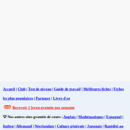
Accueil
|
Club
|
Test de niveau
|
Guide de travail
|
Meilleures fiches
|
Fiches
les plus populaires
|
Partager
|
Livre d'or
Recevoir 1 leçon gratuite par semaine
💡 Nos autres sites gratuits de cours :
Anglais
|
Mathématiques
|
Espagnol
|
Italien
|
Allemand
|
Néerlandais
|
Culture générale
|
Japonais
|
Rapidité au