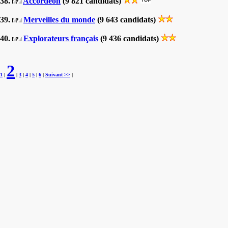
38.
Accordéon
(9 821 candidats)
39.
Merveilles du monde
(9 643 candidats)
40.
Explorateurs français
(9 436 candidats)
2
1
|
|
3
|
4
|
5
|
6
|
Suivant >>
|