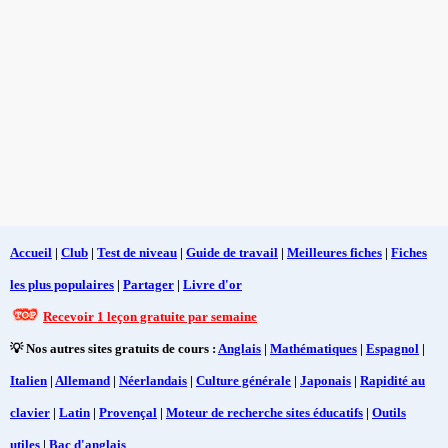
Accueil
|
Club
|
Test de niveau
|
Guide de travail
|
Meilleures fiches
|
Fiches
les plus populaires
|
Partager
|
Livre d'or
Recevoir 1 leçon gratuite par semaine
💡 Nos autres sites gratuits de cours :
Anglais
|
Mathématiques
|
Espagnol
|
Italien
|
Allemand
|
Néerlandais
|
Culture générale
|
Japonais
|
Rapidité au
clavier
|
Latin
|
Provençal
|
Moteur de recherche sites éducatifs
|
Outils
utiles
|
Bac d'anglais