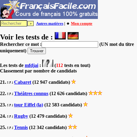
Autres matières
| 🔸
Mon compte
Voir les tests de :
Rechercher ce mot :
(UN mot du titre
uniquement)
Les tests
de
mfdjai
:
(
112
tests en tout)
Classement par nombre de candidats
21.
Cabaret
(12 947 candidats)
22.
Théâtres connus
(12 626 candidats)
23.
tour Eiffel (la)
(12 583 candidats)
24.
Rugby
(12 479 candidats)
25.
Tennis
(12 342 candidats)