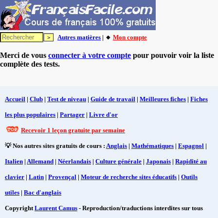
Autres matières
| 🔸
Mon compte
Merci de vous
connecter à votre compte
pour pouvoir voir la liste
complète des tests.
Accueil
|
Club
|
Test de niveau
|
Guide de travail
|
Meilleures fiches
|
Fiches
les plus populaires
|
Partager
|
Livre d'or
Recevoir 1 leçon gratuite par semaine
💡 Nos autres sites gratuits de cours :
Anglais
|
Mathématiques
|
Espagnol
|
Italien
|
Allemand
|
Néerlandais
|
Culture générale
|
Japonais
|
Rapidité au
clavier
|
Latin
|
Provençal
|
Moteur de recherche sites éducatifs
|
Outils
utiles
|
Bac d'anglais
Copyright
Laurent Camus
- Reproduction/traductions interdites sur tous