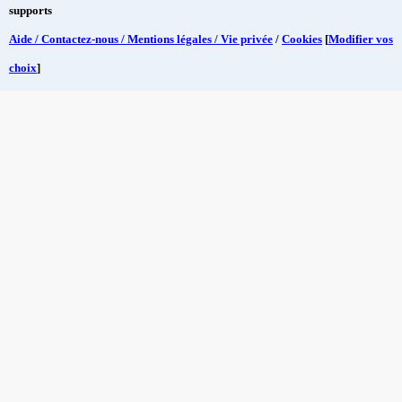
supports
Aide / Contactez-nous / Mentions légales / Vie privée
/
Cookies
[
Modifier vos
choix
]