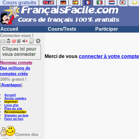
Cours gratuits
Accueil
Cours/Tests
Participer
Connectez-vous !
Cliquez ici pour
vous connecter
Merci de vous
connecter à votre compte
Nouveau compte
Des millions de
comptes créés
100% gratuit !
[
Avantages
]
Accueil
Accès rapides
Imprimer
Livre d'or
Plan du site
Recommander
Signaler un bug
Faire un lien
Comme des