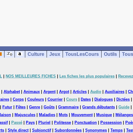
Culture
Jeux
TousLesCours
Outils
Tous
L
|
NOS MEILLEURES FICHES
|
Les fiches les plus populaires
|
Recevez
|
Alphabet
|
Animaux
|
Argent
|
Argot
|
Articles
|
Audio
|
Auxiliaires
|
Ch
aires
|
Corps
|
Couleurs
|
Courrier
|
Cours
|
Dates
|
Dialogues
|
Dictées
|
Futur
|
Fêtes
|
Genre
|
Goûts
|
Grammaire
|
Grands débutants
|
Guide
|
aison
|
Majuscules
|
Maladies
|
Mots
|
Mouvement
|
Musique
|
Mélanges
assif
|
Passé
|
Pays
|
Pluriel
|
Politesse
|
Ponctuation
|
Possession
|
Poè
rts
|
Style direct
|
Subjonctif
|
Subordonnées
|
Synonymes
|
Temps
|
Tes