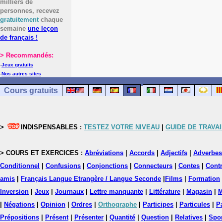
milliers de
personnes, recevez
gratuitement
chaque
semaine
une leçon
de français !
> Recommandés:
-
Jeux gratuits
-
Nos autres sites
Cours gratuits
>
INDISPENSABLES :
TESTEZ VOTRE NIVEAU
|
GUIDE DE TRAVAI
> COURS ET EXERCICES :
Abréviations
|
Accords
|
Adjectifs
|
Adverbes
Conditionnel
|
Confusions
|
Conjonctions
|
Connecteurs
|
Contes
|
Contr
amis
|
Français Langue Etrangère / Langue Seconde
|
Films
|
Formation
Inversion
|
Jeux
|
Journaux
|
Lettre manquante
|
Littérature
|
Magasin
|
M
|
Négations
|
Opinion
|
Ordres
|
Orthographe
|
Participes
|
Particules
|
P
Prépositions
|
Présent
|
Présenter
|
Quantité
|
Question
|
Relatives
|
Spo