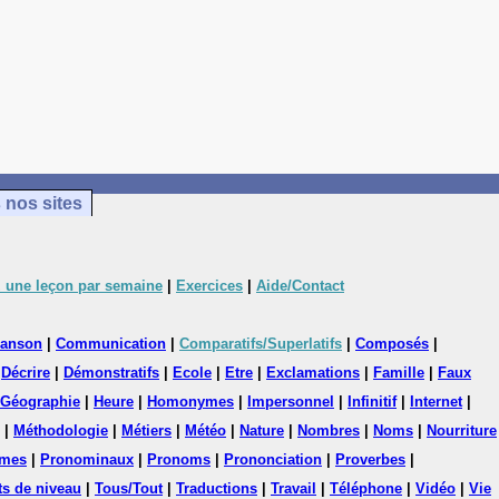
 nos sites
 une leçon par semaine
|
Exercices
|
Aide/Contact
anson
|
Communication
|
Comparatifs/Superlatifs
|
Composés
|
|
Décrire
|
Démonstratifs
|
Ecole
|
Etre
|
Exclamations
|
Famille
|
Faux
Géographie
|
Heure
|
Homonymes
|
Impersonnel
|
Infinitif
|
Internet
|
|
Méthodologie
|
Métiers
|
Météo
|
Nature
|
Nombres
|
Noms
|
Nourriture
mes
|
Pronominaux
|
Pronoms
|
Prononciation
|
Proverbes
|
ts de niveau
|
Tous/Tout
|
Traductions
|
Travail
|
Téléphone
|
Vidéo
|
Vie