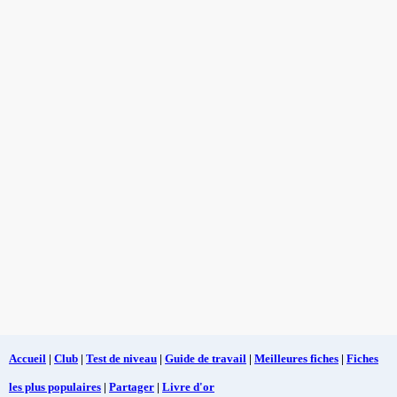
Accueil
|
Club
|
Test de niveau
|
Guide de travail
|
Meilleures fiches
|
Fiches
les plus populaires
|
Partager
|
Livre d'or