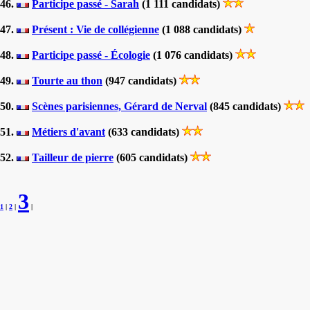
46.
Participe passé - Sarah
(1 111 candidats)
47.
Présent : Vie de collégienne
(1 088 candidats)
48.
Participe passé - Écologie
(1 076 candidats)
49.
Tourte au thon
(947 candidats)
50.
Scènes parisiennes, Gérard de Nerval
(845 candidats)
51.
Métiers d'avant
(633 candidats)
52.
Tailleur de pierre
(605 candidats)
3
1
|
2
|
|