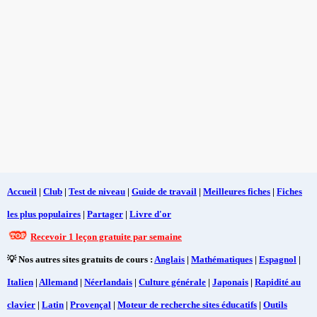
Accueil
|
Club
|
Test de niveau
|
Guide de travail
|
Meilleures fiches
|
Fiches
les plus populaires
|
Partager
|
Livre d'or
Recevoir 1 leçon gratuite par semaine
💡 Nos autres sites gratuits de cours :
Anglais
|
Mathématiques
|
Espagnol
|
Italien
|
Allemand
|
Néerlandais
|
Culture générale
|
Japonais
|
Rapidité au
clavier
|
Latin
|
Provençal
|
Moteur de recherche sites éducatifs
|
Outils