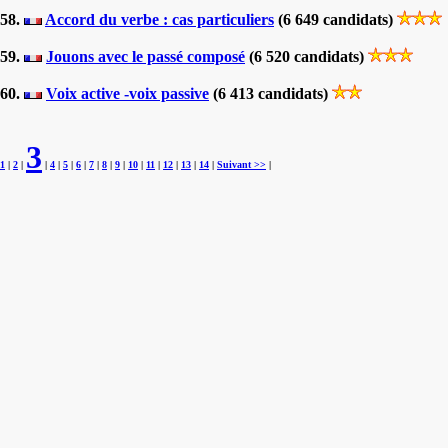
58.
Accord du verbe : cas particuliers
(6 649 candidats)
59.
Jouons avec le passé composé
(6 520 candidats)
60.
Voix active -voix passive
(6 413 candidats)
3
1
|
2
|
|
4
|
5
|
6
|
7
|
8
|
9
|
10
|
11
|
12
|
13
|
14
|
Suivant >>
|