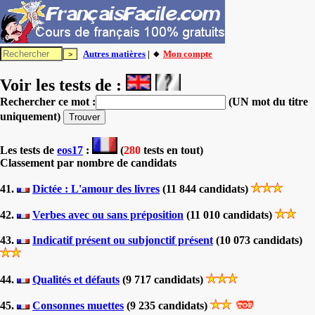
Autres matières
| 🔸
Mon compte
Voir les tests de :
Rechercher ce mot :
(UN mot du titre
uniquement)
Les tests
de
eos17
:
(
280
tests en tout)
Classement par nombre de candidats
41.
Dictée : L'amour des livres
(11 844 candidats)
42.
Verbes avec ou sans préposition
(11 010 candidats)
43.
Indicatif présent ou subjonctif présent
(10 073 candidats)
44.
Qualités et défauts
(9 717 candidats)
45.
Consonnes muettes
(9 235 candidats)