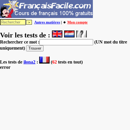
Autres matières
| 🔸
Mon compte
Voir les tests de :
Rechercher ce mot :
(UN mot du titre
uniquement)
Les tests
de
ilona2
:
(
62
tests en tout)
error