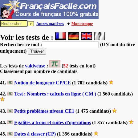
Autres matières
| 🔸
Mon compte
Voir les tests de :
Rechercher ce mot :
(UN mot du titre
uniquement)
Les tests
de
valdyeuse
:
(
52
tests en tout)
Classement par nombre de candidats
41.
Notion de longueur CP/CE
(1 702 candidats)
42.
Test : Nombres : calculs en ligne ( CM )
(1 560 candidats)
43.
Petits problèmes niveau CE1
(1 475 candidats)
44.
Egalités à trous et suites d'opérations
(1 357 candidats)
45.
Dates à classer (CP)
(1 356 candidats)