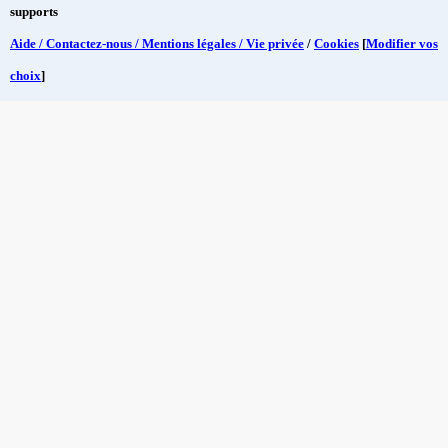
supports
Aide / Contactez-nous / Mentions légales / Vie privée
/
Cookies
[
Modifier vos
choix
]