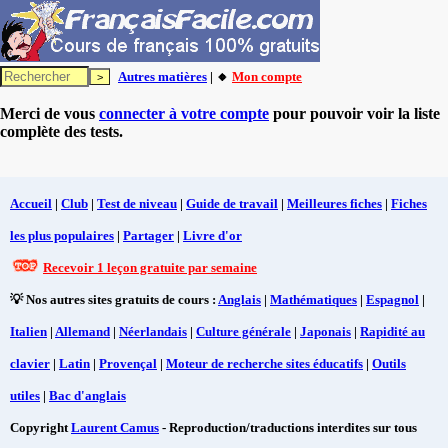
Autres matières
| 🔸
Mon compte
Merci de vous
connecter à votre compte
pour pouvoir voir la liste
complète des tests.
Accueil
|
Club
|
Test de niveau
|
Guide de travail
|
Meilleures fiches
|
Fiches
les plus populaires
|
Partager
|
Livre d'or
Recevoir 1 leçon gratuite par semaine
💡 Nos autres sites gratuits de cours :
Anglais
|
Mathématiques
|
Espagnol
|
Italien
|
Allemand
|
Néerlandais
|
Culture générale
|
Japonais
|
Rapidité au
clavier
|
Latin
|
Provençal
|
Moteur de recherche sites éducatifs
|
Outils
utiles
|
Bac d'anglais
Copyright
Laurent Camus
- Reproduction/traductions interdites sur tous