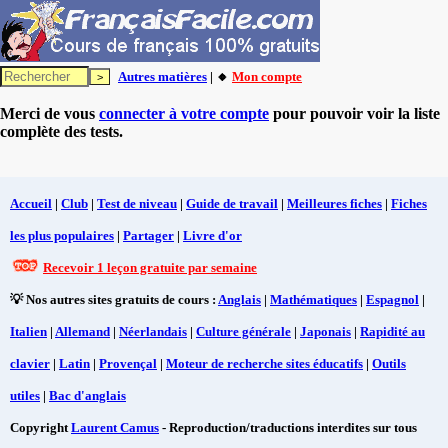
Autres matières
| 🔸
Mon compte
Merci de vous
connecter à votre compte
pour pouvoir voir la liste
complète des tests.
Accueil
|
Club
|
Test de niveau
|
Guide de travail
|
Meilleures fiches
|
Fiches
les plus populaires
|
Partager
|
Livre d'or
Recevoir 1 leçon gratuite par semaine
💡 Nos autres sites gratuits de cours :
Anglais
|
Mathématiques
|
Espagnol
|
Italien
|
Allemand
|
Néerlandais
|
Culture générale
|
Japonais
|
Rapidité au
clavier
|
Latin
|
Provençal
|
Moteur de recherche sites éducatifs
|
Outils
utiles
|
Bac d'anglais
Copyright
Laurent Camus
- Reproduction/traductions interdites sur tous