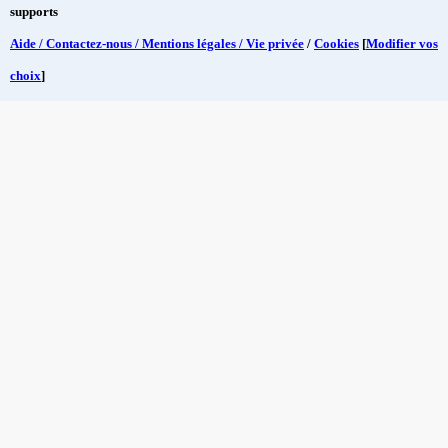
supports
Aide / Contactez-nous / Mentions légales / Vie privée
/
Cookies
[
Modifier vos
choix
]