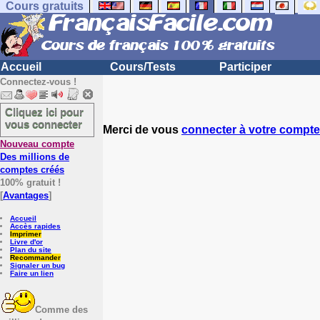
Cours gratuits
Accueil
Cours/Tests
Participer
Connectez-vous !
Cliquez ici pour
vous connecter
Merci de vous
connecter à votre compte
Nouveau compte
Des millions de
comptes créés
100% gratuit !
[
Avantages
]
Accueil
Accès rapides
Imprimer
Livre d'or
Plan du site
Recommander
Signaler un bug
Faire un lien
Comme des