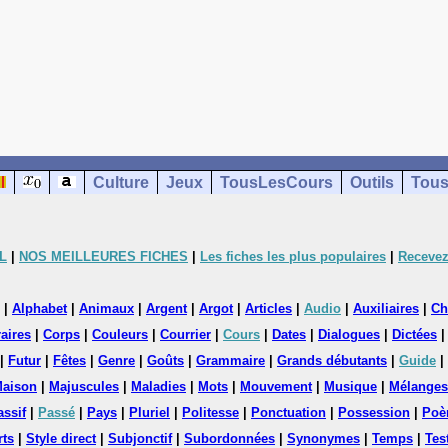
Culture
Jeux
TousLesCours
Outils
Tous
L
|
NOS MEILLEURES FICHES
|
Les fiches les plus populaires
|
Recevez
|
Alphabet
|
Animaux
|
Argent
|
Argot
|
Articles
|
Audio
|
Auxiliaires
|
Ch
aires
|
Corps
|
Couleurs
|
Courrier
|
Cours
|
Dates
|
Dialogues
|
Dictées
|
Futur
|
Fêtes
|
Genre
|
Goûts
|
Grammaire
|
Grands débutants
|
Guide
|
aison
|
Majuscules
|
Maladies
|
Mots
|
Mouvement
|
Musique
|
Mélanges
assif
|
Passé
|
Pays
|
Pluriel
|
Politesse
|
Ponctuation
|
Possession
|
Poè
rts
|
Style direct
|
Subjonctif
|
Subordonnées
|
Synonymes
|
Temps
|
Tes