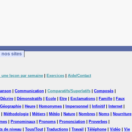
 nos sites
 une leçon par semaine
|
Exercices
|
Aide/Contact
anson
|
Communication
|
Comparatifs/Superlatifs
|
Composés
|
|
Décrire
|
Démonstratifs
|
Ecole
|
Etre
|
Exclamations
|
Famille
|
Faux
Géographie
|
Heure
|
Homonymes
|
Impersonnel
|
Infinitif
|
Internet
|
|
Méthodologie
|
Métiers
|
Météo
|
Nature
|
Nombres
|
Noms
|
Nourriture
mes
|
Pronominaux
|
Pronoms
|
Prononciation
|
Proverbes
|
ts de niveau
|
Tous/Tout
|
Traductions
|
Travail
|
Téléphone
|
Vidéo
|
Vie