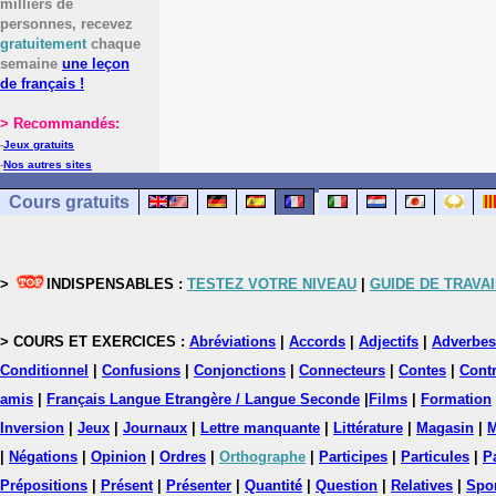
milliers de
personnes, recevez
gratuitement
chaque
semaine
une leçon
de français !
> Recommandés:
-
Jeux gratuits
-
Nos autres sites
Cours gratuits
>
INDISPENSABLES :
TESTEZ VOTRE NIVEAU
|
GUIDE DE TRAVAI
> COURS ET EXERCICES :
Abréviations
|
Accords
|
Adjectifs
|
Adverbes
Conditionnel
|
Confusions
|
Conjonctions
|
Connecteurs
|
Contes
|
Contr
amis
|
Français Langue Etrangère / Langue Seconde
|
Films
|
Formation
Inversion
|
Jeux
|
Journaux
|
Lettre manquante
|
Littérature
|
Magasin
|
M
|
Négations
|
Opinion
|
Ordres
|
Orthographe
|
Participes
|
Particules
|
P
Prépositions
|
Présent
|
Présenter
|
Quantité
|
Question
|
Relatives
|
Spo