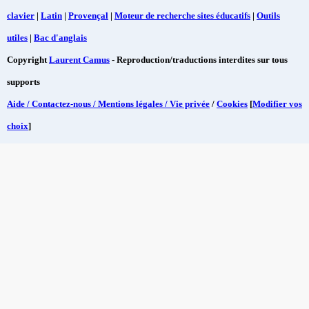
clavier
|
Latin
|
Provençal
|
Moteur de recherche sites éducatifs
|
Outils
utiles
|
Bac d'anglais
Copyright
Laurent Camus
- Reproduction/traductions interdites sur tous
supports
Aide / Contactez-nous / Mentions légales / Vie privée
/
Cookies
[
Modifier vos
choix
]