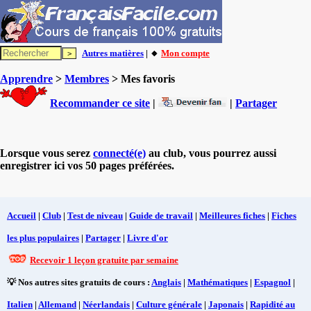
Autres matières
| 🔸
Mon compte
Apprendre
>
Membres
> Mes favoris
Recommander ce site
|
|
Partager
Lorsque vous serez
connecté(e)
au club, vous pourrez aussi
enregistrer ici vos 50 pages préférées.
Accueil
|
Club
|
Test de niveau
|
Guide de travail
|
Meilleures fiches
|
Fiches
les plus populaires
|
Partager
|
Livre d'or
Recevoir 1 leçon gratuite par semaine
💡 Nos autres sites gratuits de cours :
Anglais
|
Mathématiques
|
Espagnol
|
Italien
|
Allemand
|
Néerlandais
|
Culture générale
|
Japonais
|
Rapidité au