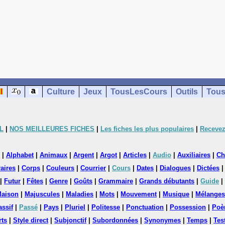
Culture
Jeux
TousLesCours
Outils
Tous
L
|
NOS MEILLEURES FICHES
|
Les fiches les plus populaires
|
Recevez
|
Alphabet
|
Animaux
|
Argent
|
Argot
|
Articles
|
Audio
|
Auxiliaires
|
Ch
aires
|
Corps
|
Couleurs
|
Courrier
|
Cours
|
Dates
|
Dialogues
|
Dictées
|
Futur
|
Fêtes
|
Genre
|
Goûts
|
Grammaire
|
Grands débutants
|
Guide
|
aison
|
Majuscules
|
Maladies
|
Mots
|
Mouvement
|
Musique
|
Mélanges
assif
|
Passé
|
Pays
|
Pluriel
|
Politesse
|
Ponctuation
|
Possession
|
Poè
rts
|
Style direct
|
Subjonctif
|
Subordonnées
|
Synonymes
|
Temps
|
Tes