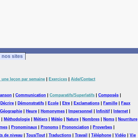
 nos sites
 une leçon par semaine
|
Exercices
|
Aide/Contact
anson
|
Communication
|
Comparatifs/Superlatifs
|
Composés
|
|
Décrire
|
Démonstratifs
|
Ecole
|
Etre
|
Exclamations
|
Famille
|
Faux
Géographie
|
Heure
|
Homonymes
|
Impersonnel
|
Infinitif
|
Internet
|
|
Méthodologie
|
Métiers
|
Météo
|
Nature
|
Nombres
|
Noms
|
Nourriture
mes
|
Pronominaux
|
Pronoms
|
Prononciation
|
Proverbes
|
ts de niveau
|
Tous/Tout
|
Traductions
|
Travail
|
Téléphone
|
Vidéo
|
Vie