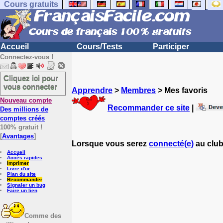
Cours gratuits
Accueil
Cours/Tests
Participer
Connectez-vous !
Cliquez ici pour
vous connecter
Apprendre
>
Membres
> Mes favoris
Nouveau compte
Recommander ce site
|
Des millions de
comptes créés
100% gratuit !
[
Avantages
]
Lorsque vous serez
connecté(e)
au club
Accueil
Accès rapides
Imprimer
Livre d'or
Plan du site
Recommander
Signaler un bug
Faire un lien
Comme des