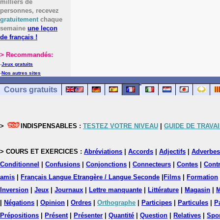
milliers de
personnes, recevez
gratuitement
chaque
semaine
une leçon
de français !
> Recommandés:
-
Jeux gratuits
-
Nos autres sites
Cours gratuits
>
INDISPENSABLES :
TESTEZ VOTRE NIVEAU
|
GUIDE DE TRAVAI
> COURS ET EXERCICES :
Abréviations
|
Accords
|
Adjectifs
|
Adverbes
Conditionnel
|
Confusions
|
Conjonctions
|
Connecteurs
|
Contes
|
Contr
amis
|
Français Langue Etrangère / Langue Seconde
|
Films
|
Formation
Inversion
|
Jeux
|
Journaux
|
Lettre manquante
|
Littérature
|
Magasin
|
M
|
Négations
|
Opinion
|
Ordres
|
Orthographe
|
Participes
|
Particules
|
P
Prépositions
|
Présent
|
Présenter
|
Quantité
|
Question
|
Relatives
|
Spo