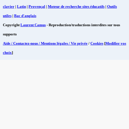
clavier
|
Latin
|
Provençal
|
Moteur de recherche sites éducatifs
|
Outils
utiles
|
Bac d'anglais
Copyright
Laurent Camus
- Reproduction/traductions interdites sur tous
supports
Aide / Contactez-nous / Mentions légales / Vie privée
/
Cookies
[
Modifier vos
choix
]