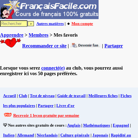
Autres matières
| 🔸
Mon compte
Apprendre
>
Membres
> Mes favoris
Recommander ce site
|
|
Partager
Lorsque vous serez
connecté(e)
au club, vous pourrez aussi
enregistrer ici vos 50 pages préférées.
Accueil
|
Club
|
Test de niveau
|
Guide de travail
|
Meilleures fiches
|
Fiches
les plus populaires
|
Partager
|
Livre d'or
Recevoir 1 leçon gratuite par semaine
💡 Nos autres sites gratuits de cours :
Anglais
|
Mathématiques
|
Espagnol
|
Italien
|
Allemand
|
Néerlandais
|
Culture générale
|
Japonais
|
Rapidité au