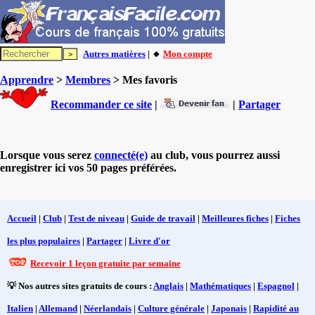
Autres matières
| 🔸
Mon compte
Apprendre
>
Membres
> Mes favoris
Recommander ce site
|
|
Partager
Lorsque vous serez
connecté(e)
au club, vous pourrez aussi
enregistrer ici vos 50 pages préférées.
Accueil
|
Club
|
Test de niveau
|
Guide de travail
|
Meilleures fiches
|
Fiches
les plus populaires
|
Partager
|
Livre d'or
Recevoir 1 leçon gratuite par semaine
💡 Nos autres sites gratuits de cours :
Anglais
|
Mathématiques
|
Espagnol
|
Italien
|
Allemand
|
Néerlandais
|
Culture générale
|
Japonais
|
Rapidité au