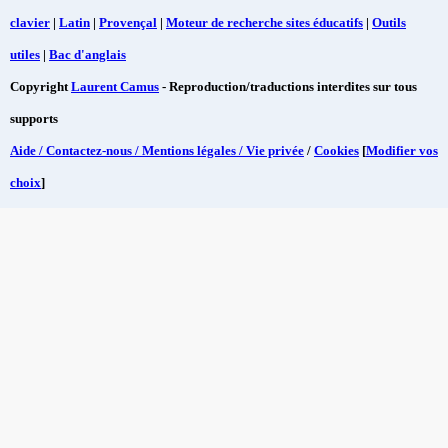
clavier
|
Latin
|
Provençal
|
Moteur de recherche sites éducatifs
|
Outils
utiles
|
Bac d'anglais
Copyright
Laurent Camus
- Reproduction/traductions interdites sur tous
supports
Aide / Contactez-nous / Mentions légales / Vie privée
/
Cookies
[
Modifier vos
choix
]