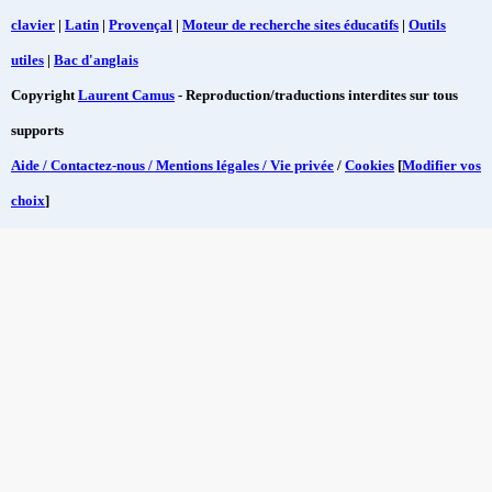
clavier
|
Latin
|
Provençal
|
Moteur de recherche sites éducatifs
|
Outils
utiles
|
Bac d'anglais
Copyright
Laurent Camus
- Reproduction/traductions interdites sur tous
supports
Aide / Contactez-nous / Mentions légales / Vie privée
/
Cookies
[
Modifier vos
choix
]