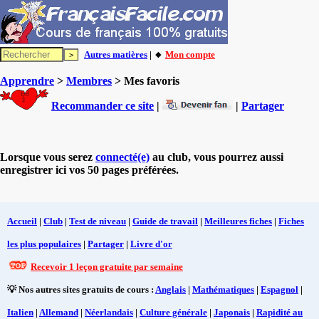
Autres matières
| 🔸
Mon compte
Apprendre
>
Membres
> Mes favoris
Recommander ce site
|
|
Partager
Lorsque vous serez
connecté(e)
au club, vous pourrez aussi
enregistrer ici vos 50 pages préférées.
Accueil
|
Club
|
Test de niveau
|
Guide de travail
|
Meilleures fiches
|
Fiches
les plus populaires
|
Partager
|
Livre d'or
Recevoir 1 leçon gratuite par semaine
💡 Nos autres sites gratuits de cours :
Anglais
|
Mathématiques
|
Espagnol
|
Italien
|
Allemand
|
Néerlandais
|
Culture générale
|
Japonais
|
Rapidité au