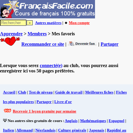
Autres matières
| 🔸
Mon compte
Apprendre
>
Membres
> Mes favoris
Recommander ce site
|
|
Partager
Lorsque vous serez
connecté(e)
au club, vous pourrez aussi
enregistrer ici vos 50 pages préférées.
Accueil
|
Club
|
Test de niveau
|
Guide de travail
|
Meilleures fiches
|
Fiches
les plus populaires
|
Partager
|
Livre d'or
Recevoir 1 leçon gratuite par semaine
💡 Nos autres sites gratuits de cours :
Anglais
|
Mathématiques
|
Espagnol
|
Italien
|
Allemand
|
Néerlandais
|
Culture générale
|
Japonais
|
Rapidité au