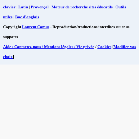
clavier
|
Latin
|
Provençal
|
Moteur de recherche sites éducatifs
|
Outils
utiles
|
Bac d'anglais
Copyright
Laurent Camus
- Reproduction/traductions interdites sur tous
supports
Aide / Contactez-nous / Mentions légales / Vie privée
/
Cookies
[
Modifier vos
choix
]