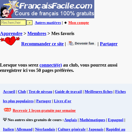
Autres matières
| 🔸
Mon compte
Apprendre
>
Membres
> Mes favoris
Recommander ce site
|
|
Partager
Lorsque vous serez
connecté(e)
au club, vous pourrez aussi
enregistrer ici vos 50 pages préférées.
Accueil
|
Club
|
Test de niveau
|
Guide de travail
|
Meilleures fiches
|
Fiches
les plus populaires
|
Partager
|
Livre d'or
Recevoir 1 leçon gratuite par semaine
💡 Nos autres sites gratuits de cours :
Anglais
|
Mathématiques
|
Espagnol
|
Italien
|
Allemand
|
Néerlandais
|
Culture générale
|
Japonais
|
Rapidité au