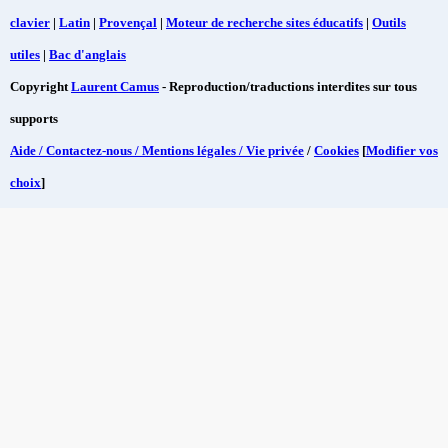
clavier
|
Latin
|
Provençal
|
Moteur de recherche sites éducatifs
|
Outils
utiles
|
Bac d'anglais
Copyright
Laurent Camus
- Reproduction/traductions interdites sur tous
supports
Aide / Contactez-nous / Mentions légales / Vie privée
/
Cookies
[
Modifier vos
choix
]