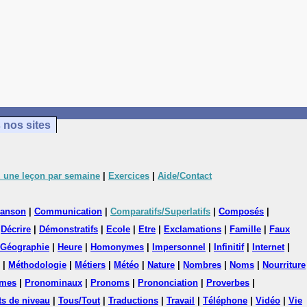
 nos sites
 une leçon par semaine
|
Exercices
|
Aide/Contact
anson
|
Communication
|
Comparatifs/Superlatifs
|
Composés
|
|
Décrire
|
Démonstratifs
|
Ecole
|
Etre
|
Exclamations
|
Famille
|
Faux
Géographie
|
Heure
|
Homonymes
|
Impersonnel
|
Infinitif
|
Internet
|
|
Méthodologie
|
Métiers
|
Météo
|
Nature
|
Nombres
|
Noms
|
Nourriture
mes
|
Pronominaux
|
Pronoms
|
Prononciation
|
Proverbes
|
ts de niveau
|
Tous/Tout
|
Traductions
|
Travail
|
Téléphone
|
Vidéo
|
Vie