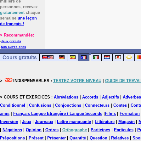
milliers de
personnes, recevez
gratuitement
chaque
semaine
une leçon
de français !
> Recommandés:
-
Jeux gratuits
-
Nos autres sites
Cours gratuits
>
INDISPENSABLES :
TESTEZ VOTRE NIVEAU
|
GUIDE DE TRAVAI
> COURS ET EXERCICES :
Abréviations
|
Accords
|
Adjectifs
|
Adverbes
Conditionnel
|
Confusions
|
Conjonctions
|
Connecteurs
|
Contes
|
Contr
amis
|
Français Langue Etrangère / Langue Seconde
|
Films
|
Formation
Inversion
|
Jeux
|
Journaux
|
Lettre manquante
|
Littérature
|
Magasin
|
M
|
Négations
|
Opinion
|
Ordres
|
Orthographe
|
Participes
|
Particules
|
P
Prépositions
|
Présent
|
Présenter
|
Quantité
|
Question
|
Relatives
|
Spo