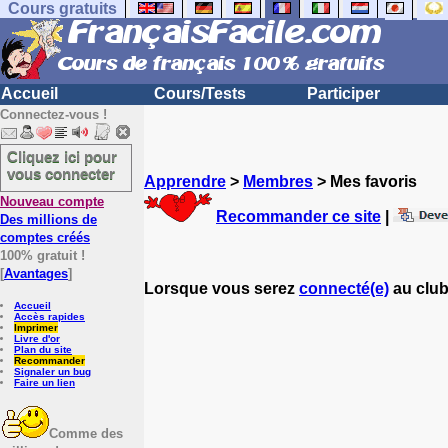
Cours gratuits
Accueil
Cours/Tests
Participer
Connectez-vous !
Cliquez ici pour
vous connecter
Apprendre
>
Membres
> Mes favoris
Nouveau compte
Recommander ce site
|
Des millions de
comptes créés
100% gratuit !
[
Avantages
]
Lorsque vous serez
connecté(e)
au club
Accueil
Accès rapides
Imprimer
Livre d'or
Plan du site
Recommander
Signaler un bug
Faire un lien
Comme des