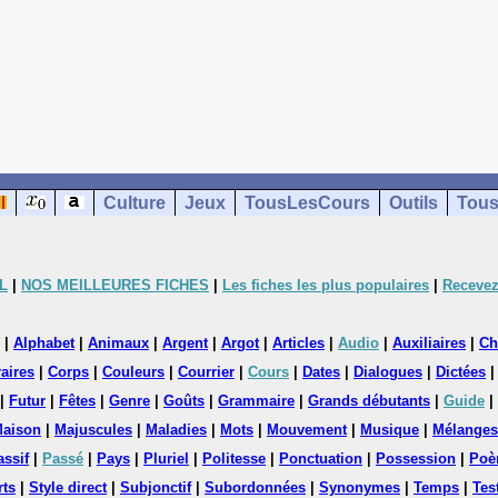
Culture
Jeux
TousLesCours
Outils
Tous
L
|
NOS MEILLEURES FICHES
|
Les fiches les plus populaires
|
Recevez
|
Alphabet
|
Animaux
|
Argent
|
Argot
|
Articles
|
Audio
|
Auxiliaires
|
Ch
aires
|
Corps
|
Couleurs
|
Courrier
|
Cours
|
Dates
|
Dialogues
|
Dictées
|
Futur
|
Fêtes
|
Genre
|
Goûts
|
Grammaire
|
Grands débutants
|
Guide
|
aison
|
Majuscules
|
Maladies
|
Mots
|
Mouvement
|
Musique
|
Mélanges
assif
|
Passé
|
Pays
|
Pluriel
|
Politesse
|
Ponctuation
|
Possession
|
Poè
rts
|
Style direct
|
Subjonctif
|
Subordonnées
|
Synonymes
|
Temps
|
Tes