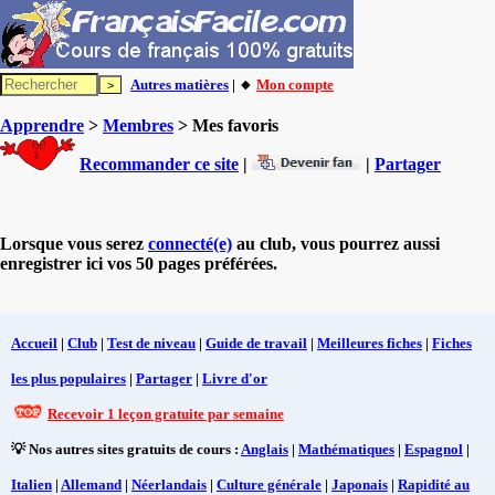
Autres matières
| 🔸
Mon compte
Apprendre
>
Membres
> Mes favoris
Recommander ce site
|
|
Partager
Lorsque vous serez
connecté(e)
au club, vous pourrez aussi
enregistrer ici vos 50 pages préférées.
Accueil
|
Club
|
Test de niveau
|
Guide de travail
|
Meilleures fiches
|
Fiches
les plus populaires
|
Partager
|
Livre d'or
Recevoir 1 leçon gratuite par semaine
💡 Nos autres sites gratuits de cours :
Anglais
|
Mathématiques
|
Espagnol
|
Italien
|
Allemand
|
Néerlandais
|
Culture générale
|
Japonais
|
Rapidité au