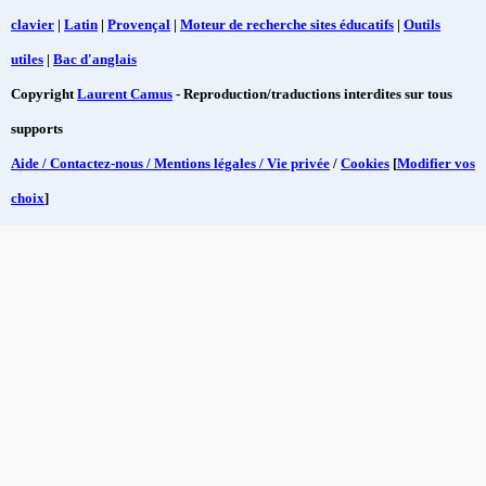
clavier
|
Latin
|
Provençal
|
Moteur de recherche sites éducatifs
|
Outils
utiles
|
Bac d'anglais
Copyright
Laurent Camus
- Reproduction/traductions interdites sur tous
supports
Aide / Contactez-nous / Mentions légales / Vie privée
/
Cookies
[
Modifier vos
choix
]