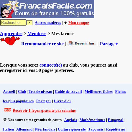
Autres matières
| 🔸
Mon compte
Apprendre
>
Membres
> Mes favoris
Recommander ce site
|
|
Partager
Lorsque vous serez
connecté(e)
au club, vous pourrez aussi
enregistrer ici vos 50 pages préférées.
Accueil
|
Club
|
Test de niveau
|
Guide de travail
|
Meilleures fiches
|
Fiches
les plus populaires
|
Partager
|
Livre d'or
Recevoir 1 leçon gratuite par semaine
💡 Nos autres sites gratuits de cours :
Anglais
|
Mathématiques
|
Espagnol
|
Italien
|
Allemand
|
Néerlandais
|
Culture générale
|
Japonais
|
Rapidité au