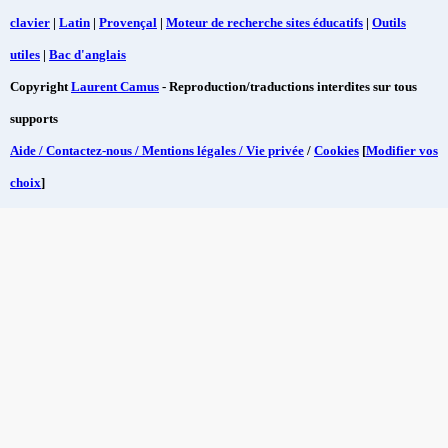
clavier
|
Latin
|
Provençal
|
Moteur de recherche sites éducatifs
|
Outils
utiles
|
Bac d'anglais
Copyright
Laurent Camus
- Reproduction/traductions interdites sur tous
supports
Aide / Contactez-nous / Mentions légales / Vie privée
/
Cookies
[
Modifier vos
choix
]