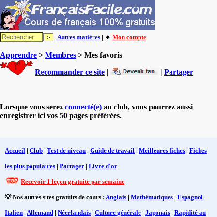
Autres matières
| 🔸
Mon compte
Apprendre
>
Membres
> Mes favoris
Recommander ce site
|
|
Partager
Lorsque vous serez
connecté(e)
au club, vous pourrez aussi
enregistrer ici vos 50 pages préférées.
Accueil
|
Club
|
Test de niveau
|
Guide de travail
|
Meilleures fiches
|
Fiches
les plus populaires
|
Partager
|
Livre d'or
Recevoir 1 leçon gratuite par semaine
💡 Nos autres sites gratuits de cours :
Anglais
|
Mathématiques
|
Espagnol
|
Italien
|
Allemand
|
Néerlandais
|
Culture générale
|
Japonais
|
Rapidité au