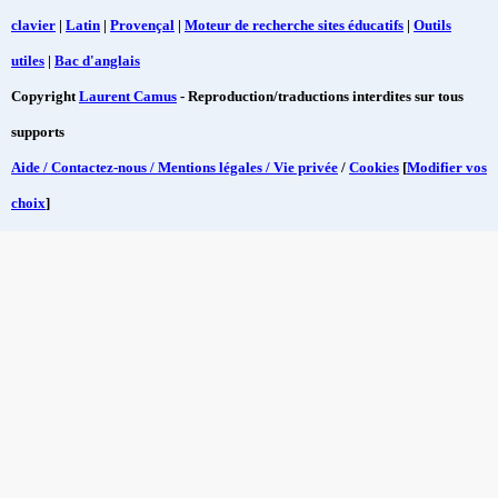
clavier
|
Latin
|
Provençal
|
Moteur de recherche sites éducatifs
|
Outils
utiles
|
Bac d'anglais
Copyright
Laurent Camus
- Reproduction/traductions interdites sur tous
supports
Aide / Contactez-nous / Mentions légales / Vie privée
/
Cookies
[
Modifier vos
choix
]