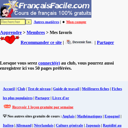
Autres matières
| 🔸
Mon compte
Apprendre
>
Membres
> Mes favoris
Recommander ce site
|
|
Partager
Lorsque vous serez
connecté(e)
au club, vous pourrez aussi
enregistrer ici vos 50 pages préférées.
Accueil
|
Club
|
Test de niveau
|
Guide de travail
|
Meilleures fiches
|
Fiches
les plus populaires
|
Partager
|
Livre d'or
Recevoir 1 leçon gratuite par semaine
💡 Nos autres sites gratuits de cours :
Anglais
|
Mathématiques
|
Espagnol
|
Italien
|
Allemand
|
Néerlandais
|
Culture générale
|
Japonais
|
Rapidité au