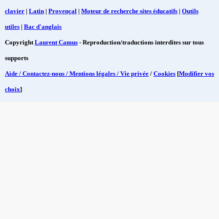
clavier
|
Latin
|
Provençal
|
Moteur de recherche sites éducatifs
|
Outils
utiles
|
Bac d'anglais
Copyright
Laurent Camus
- Reproduction/traductions interdites sur tous
supports
Aide / Contactez-nous / Mentions légales / Vie privée
/
Cookies
[
Modifier vos
choix
]