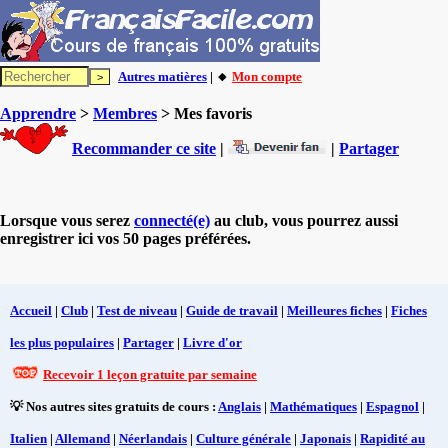
Autres matières
| 🔸
Mon compte
Apprendre
>
Membres
> Mes favoris
Recommander ce site
|
|
Partager
Lorsque vous serez
connecté(e)
au club, vous pourrez aussi
enregistrer ici vos 50 pages préférées.
Accueil
|
Club
|
Test de niveau
|
Guide de travail
|
Meilleures fiches
|
Fiches
les plus populaires
|
Partager
|
Livre d'or
Recevoir 1 leçon gratuite par semaine
💡 Nos autres sites gratuits de cours :
Anglais
|
Mathématiques
|
Espagnol
|
Italien
|
Allemand
|
Néerlandais
|
Culture générale
|
Japonais
|
Rapidité au