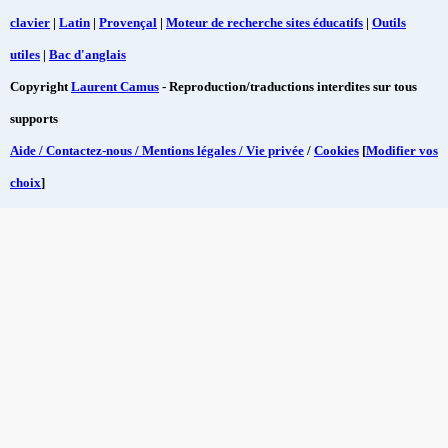
clavier
|
Latin
|
Provençal
|
Moteur de recherche sites éducatifs
|
Outils
utiles
|
Bac d'anglais
Copyright
Laurent Camus
- Reproduction/traductions interdites sur tous
supports
Aide / Contactez-nous / Mentions légales / Vie privée
/
Cookies
[
Modifier vos
choix
]