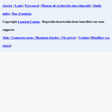
clavier
|
Latin
|
Provençal
|
Moteur de recherche sites éducatifs
|
Outils
utiles
|
Bac d'anglais
Copyright
Laurent Camus
- Reproduction/traductions interdites sur tous
supports
Aide / Contactez-nous / Mentions légales / Vie privée
/
Cookies
[
Modifier vos
choix
]