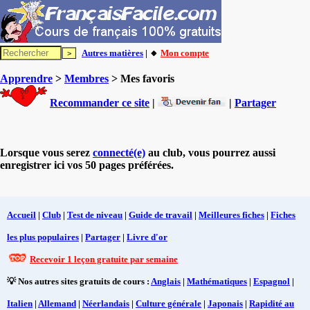
Autres matières
| 🔸
Mon compte
Apprendre
>
Membres
> Mes favoris
Recommander ce site
|
|
Partager
Lorsque vous serez
connecté(e)
au club, vous pourrez aussi
enregistrer ici vos 50 pages préférées.
Accueil
|
Club
|
Test de niveau
|
Guide de travail
|
Meilleures fiches
|
Fiches
les plus populaires
|
Partager
|
Livre d'or
Recevoir 1 leçon gratuite par semaine
💡 Nos autres sites gratuits de cours :
Anglais
|
Mathématiques
|
Espagnol
|
Italien
|
Allemand
|
Néerlandais
|
Culture générale
|
Japonais
|
Rapidité au