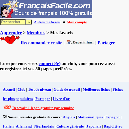
Autres matières
| 🔸
Mon compte
Apprendre
>
Membres
> Mes favoris
Recommander ce site
|
|
Partager
Lorsque vous serez
connecté(e)
au club, vous pourrez aussi
enregistrer ici vos 50 pages préférées.
Accueil
|
Club
|
Test de niveau
|
Guide de travail
|
Meilleures fiches
|
Fiches
les plus populaires
|
Partager
|
Livre d'or
Recevoir 1 leçon gratuite par semaine
💡 Nos autres sites gratuits de cours :
Anglais
|
Mathématiques
|
Espagnol
|
Italien
|
Allemand
|
Néerlandais
|
Culture générale
|
Japonais
|
Rapidité au