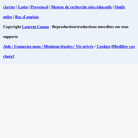
clavier
|
Latin
|
Provençal
|
Moteur de recherche sites éducatifs
|
Outils
utiles
|
Bac d'anglais
Copyright
Laurent Camus
- Reproduction/traductions interdites sur tous
supports
Aide / Contactez-nous / Mentions légales / Vie privée
/
Cookies
[
Modifier vos
choix
]