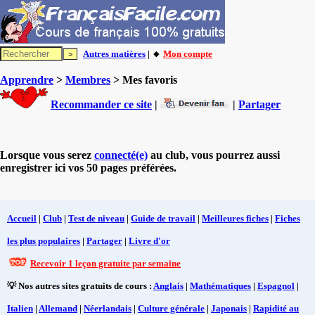
Autres matières
| 🔸
Mon compte
Apprendre
>
Membres
> Mes favoris
Recommander ce site
|
|
Partager
Lorsque vous serez
connecté(e)
au club, vous pourrez aussi
enregistrer ici vos 50 pages préférées.
Accueil
|
Club
|
Test de niveau
|
Guide de travail
|
Meilleures fiches
|
Fiches
les plus populaires
|
Partager
|
Livre d'or
Recevoir 1 leçon gratuite par semaine
💡 Nos autres sites gratuits de cours :
Anglais
|
Mathématiques
|
Espagnol
|
Italien
|
Allemand
|
Néerlandais
|
Culture générale
|
Japonais
|
Rapidité au