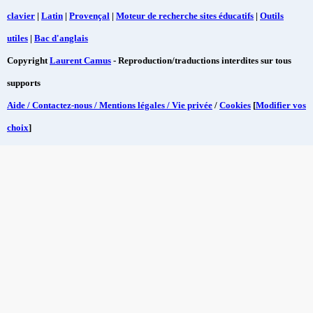
clavier
|
Latin
|
Provençal
|
Moteur de recherche sites éducatifs
|
Outils
utiles
|
Bac d'anglais
Copyright
Laurent Camus
- Reproduction/traductions interdites sur tous
supports
Aide / Contactez-nous / Mentions légales / Vie privée
/
Cookies
[
Modifier vos
choix
]