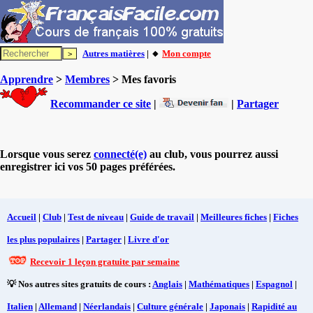
Autres matières
| 🔸
Mon compte
Apprendre
>
Membres
> Mes favoris
Recommander ce site
|
|
Partager
Lorsque vous serez
connecté(e)
au club, vous pourrez aussi
enregistrer ici vos 50 pages préférées.
Accueil
|
Club
|
Test de niveau
|
Guide de travail
|
Meilleures fiches
|
Fiches
les plus populaires
|
Partager
|
Livre d'or
Recevoir 1 leçon gratuite par semaine
💡 Nos autres sites gratuits de cours :
Anglais
|
Mathématiques
|
Espagnol
|
Italien
|
Allemand
|
Néerlandais
|
Culture générale
|
Japonais
|
Rapidité au