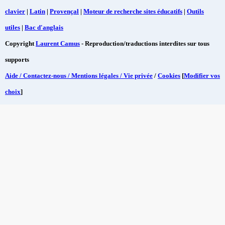
clavier
|
Latin
|
Provençal
|
Moteur de recherche sites éducatifs
|
Outils
utiles
|
Bac d'anglais
Copyright
Laurent Camus
- Reproduction/traductions interdites sur tous
supports
Aide / Contactez-nous / Mentions légales / Vie privée
/
Cookies
[
Modifier vos
choix
]