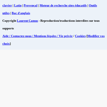
clavier
|
Latin
|
Provençal
|
Moteur de recherche sites éducatifs
|
Outils
utiles
|
Bac d'anglais
Copyright
Laurent Camus
- Reproduction/traductions interdites sur tous
supports
Aide / Contactez-nous / Mentions légales / Vie privée
/
Cookies
[
Modifier vos
choix
]