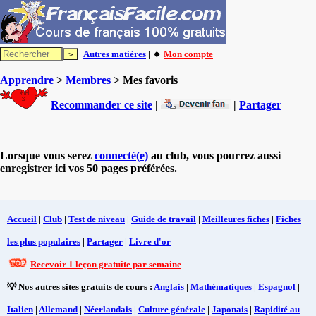
Autres matières
| 🔸
Mon compte
Apprendre
>
Membres
> Mes favoris
Recommander ce site
|
|
Partager
Lorsque vous serez
connecté(e)
au club, vous pourrez aussi
enregistrer ici vos 50 pages préférées.
Accueil
|
Club
|
Test de niveau
|
Guide de travail
|
Meilleures fiches
|
Fiches
les plus populaires
|
Partager
|
Livre d'or
Recevoir 1 leçon gratuite par semaine
💡 Nos autres sites gratuits de cours :
Anglais
|
Mathématiques
|
Espagnol
|
Italien
|
Allemand
|
Néerlandais
|
Culture générale
|
Japonais
|
Rapidité au