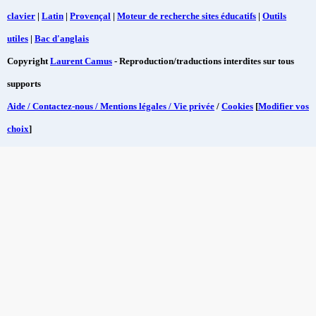
clavier
|
Latin
|
Provençal
|
Moteur de recherche sites éducatifs
|
Outils
utiles
|
Bac d'anglais
Copyright
Laurent Camus
- Reproduction/traductions interdites sur tous
supports
Aide / Contactez-nous / Mentions légales / Vie privée
/
Cookies
[
Modifier vos
choix
]