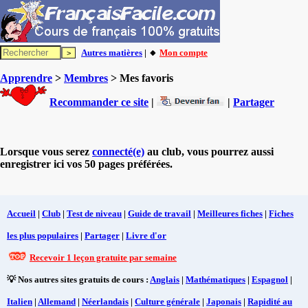
Autres matières
| 🔸
Mon compte
Apprendre
>
Membres
> Mes favoris
Recommander ce site
|
|
Partager
Lorsque vous serez
connecté(e)
au club, vous pourrez aussi
enregistrer ici vos 50 pages préférées.
Accueil
|
Club
|
Test de niveau
|
Guide de travail
|
Meilleures fiches
|
Fiches
les plus populaires
|
Partager
|
Livre d'or
Recevoir 1 leçon gratuite par semaine
💡 Nos autres sites gratuits de cours :
Anglais
|
Mathématiques
|
Espagnol
|
Italien
|
Allemand
|
Néerlandais
|
Culture générale
|
Japonais
|
Rapidité au