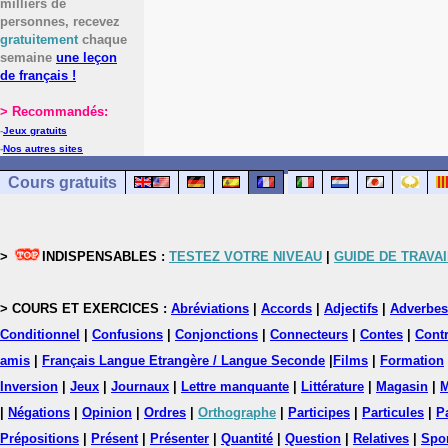
milliers de
personnes, recevez
gratuitement
chaque
semaine
une leçon
de français !
> Recommandés:
-
Jeux gratuits
-
Nos autres sites
Cours gratuits
>
INDISPENSABLES :
TESTEZ VOTRE NIVEAU
|
GUIDE DE TRAVAI
> COURS ET EXERCICES :
Abréviations
|
Accords
|
Adjectifs
|
Adverbes
Conditionnel
|
Confusions
|
Conjonctions
|
Connecteurs
|
Contes
|
Contr
amis
|
Français Langue Etrangère / Langue Seconde
|
Films
|
Formation
Inversion
|
Jeux
|
Journaux
|
Lettre manquante
|
Littérature
|
Magasin
|
M
|
Négations
|
Opinion
|
Ordres
|
Orthographe
|
Participes
|
Particules
|
P
Prépositions
|
Présent
|
Présenter
|
Quantité
|
Question
|
Relatives
|
Spo