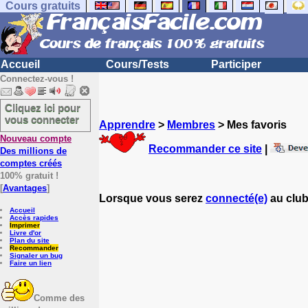
Cours gratuits
Accueil
Cours/Tests
Participer
Connectez-vous !
Cliquez ici pour
vous connecter
Apprendre
>
Membres
> Mes favoris
Nouveau compte
Recommander ce site
|
Des millions de
comptes créés
100% gratuit !
[
Avantages
]
Lorsque vous serez
connecté(e)
au club
Accueil
Accès rapides
Imprimer
Livre d'or
Plan du site
Recommander
Signaler un bug
Faire un lien
Comme des