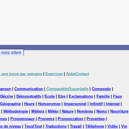
 nos sites
 une leçon par semaine
|
Exercices
|
Aide/Contact
anson
|
Communication
|
Comparatifs/Superlatifs
|
Composés
|
|
Décrire
|
Démonstratifs
|
Ecole
|
Etre
|
Exclamations
|
Famille
|
Faux
Géographie
|
Heure
|
Homonymes
|
Impersonnel
|
Infinitif
|
Internet
|
|
Méthodologie
|
Métiers
|
Météo
|
Nature
|
Nombres
|
Noms
|
Nourriture
mes
|
Pronominaux
|
Pronoms
|
Prononciation
|
Proverbes
|
ts de niveau
|
Tous/Tout
|
Traductions
|
Travail
|
Téléphone
|
Vidéo
|
Vie