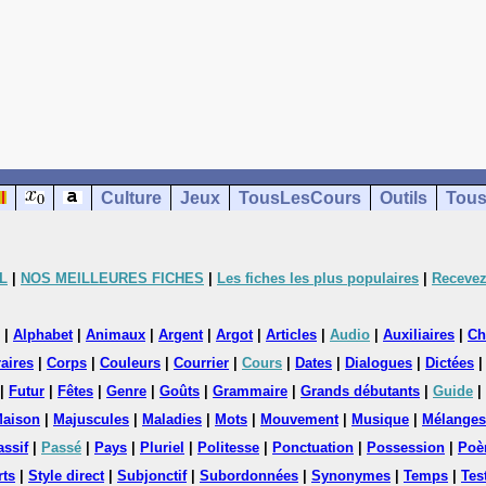
Culture
Jeux
TousLesCours
Outils
Tous
L
|
NOS MEILLEURES FICHES
|
Les fiches les plus populaires
|
Recevez
|
Alphabet
|
Animaux
|
Argent
|
Argot
|
Articles
|
Audio
|
Auxiliaires
|
Ch
aires
|
Corps
|
Couleurs
|
Courrier
|
Cours
|
Dates
|
Dialogues
|
Dictées
|
Futur
|
Fêtes
|
Genre
|
Goûts
|
Grammaire
|
Grands débutants
|
Guide
|
aison
|
Majuscules
|
Maladies
|
Mots
|
Mouvement
|
Musique
|
Mélanges
assif
|
Passé
|
Pays
|
Pluriel
|
Politesse
|
Ponctuation
|
Possession
|
Poè
rts
|
Style direct
|
Subjonctif
|
Subordonnées
|
Synonymes
|
Temps
|
Tes