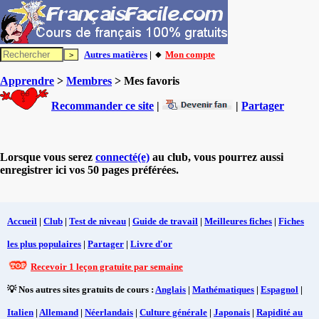
Autres matières
| 🔸
Mon compte
Apprendre
>
Membres
> Mes favoris
Recommander ce site
|
|
Partager
Lorsque vous serez
connecté(e)
au club, vous pourrez aussi
enregistrer ici vos 50 pages préférées.
Accueil
|
Club
|
Test de niveau
|
Guide de travail
|
Meilleures fiches
|
Fiches
les plus populaires
|
Partager
|
Livre d'or
Recevoir 1 leçon gratuite par semaine
💡 Nos autres sites gratuits de cours :
Anglais
|
Mathématiques
|
Espagnol
|
Italien
|
Allemand
|
Néerlandais
|
Culture générale
|
Japonais
|
Rapidité au