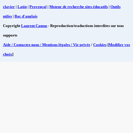
clavier
|
Latin
|
Provençal
|
Moteur de recherche sites éducatifs
|
Outils
utiles
|
Bac d'anglais
Copyright
Laurent Camus
- Reproduction/traductions interdites sur tous
supports
Aide / Contactez-nous / Mentions légales / Vie privée
/
Cookies
[
Modifier vos
choix
]