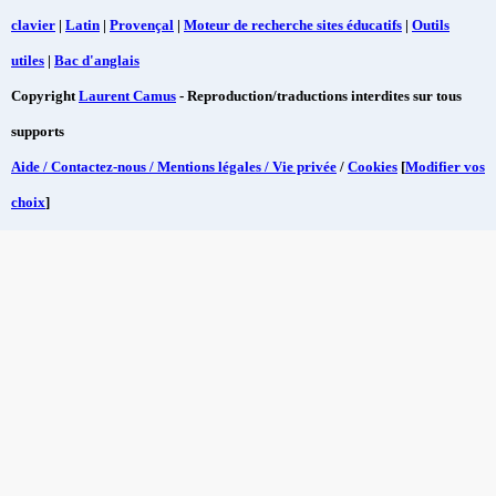
clavier
|
Latin
|
Provençal
|
Moteur de recherche sites éducatifs
|
Outils
utiles
|
Bac d'anglais
Copyright
Laurent Camus
- Reproduction/traductions interdites sur tous
supports
Aide / Contactez-nous / Mentions légales / Vie privée
/
Cookies
[
Modifier vos
choix
]