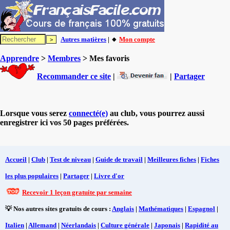
Autres matières
| 🔸
Mon compte
Apprendre
>
Membres
> Mes favoris
Recommander ce site
|
|
Partager
Lorsque vous serez
connecté(e)
au club, vous pourrez aussi
enregistrer ici vos 50 pages préférées.
Accueil
|
Club
|
Test de niveau
|
Guide de travail
|
Meilleures fiches
|
Fiches
les plus populaires
|
Partager
|
Livre d'or
Recevoir 1 leçon gratuite par semaine
💡 Nos autres sites gratuits de cours :
Anglais
|
Mathématiques
|
Espagnol
|
Italien
|
Allemand
|
Néerlandais
|
Culture générale
|
Japonais
|
Rapidité au