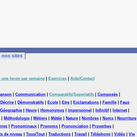
 nos sites
 une leçon par semaine
|
Exercices
|
Aide/Contact
anson
|
Communication
|
Comparatifs/Superlatifs
|
Composés
|
|
Décrire
|
Démonstratifs
|
Ecole
|
Etre
|
Exclamations
|
Famille
|
Faux
Géographie
|
Heure
|
Homonymes
|
Impersonnel
|
Infinitif
|
Internet
|
|
Méthodologie
|
Métiers
|
Météo
|
Nature
|
Nombres
|
Noms
|
Nourriture
mes
|
Pronominaux
|
Pronoms
|
Prononciation
|
Proverbes
|
ts de niveau
|
Tous/Tout
|
Traductions
|
Travail
|
Téléphone
|
Vidéo
|
Vie