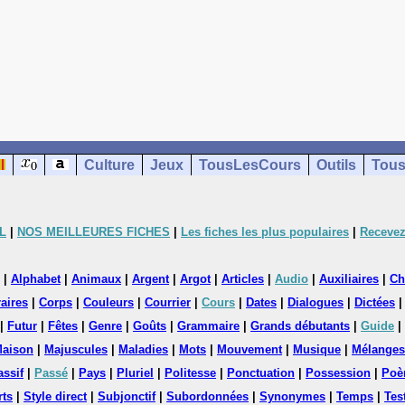
Culture
Jeux
TousLesCours
Outils
Tous
L
|
NOS MEILLEURES FICHES
|
Les fiches les plus populaires
|
Recevez
|
Alphabet
|
Animaux
|
Argent
|
Argot
|
Articles
|
Audio
|
Auxiliaires
|
Ch
aires
|
Corps
|
Couleurs
|
Courrier
|
Cours
|
Dates
|
Dialogues
|
Dictées
|
Futur
|
Fêtes
|
Genre
|
Goûts
|
Grammaire
|
Grands débutants
|
Guide
|
aison
|
Majuscules
|
Maladies
|
Mots
|
Mouvement
|
Musique
|
Mélanges
assif
|
Passé
|
Pays
|
Pluriel
|
Politesse
|
Ponctuation
|
Possession
|
Poè
rts
|
Style direct
|
Subjonctif
|
Subordonnées
|
Synonymes
|
Temps
|
Tes