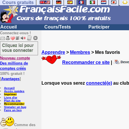
Cours gratuits
Accueil
Cours/Tests
Participer
Connectez-vous !
Cliquez ici pour
vous connecter
Apprendre
>
Membres
> Mes favoris
Nouveau compte
Recommander ce site
|
Des millions de
comptes créés
100% gratuit !
[
Avantages
]
Lorsque vous serez
connecté(e)
au club
Accueil
Accès rapides
Imprimer
Livre d'or
Plan du site
Recommander
Signaler un bug
Faire un lien
Comme des