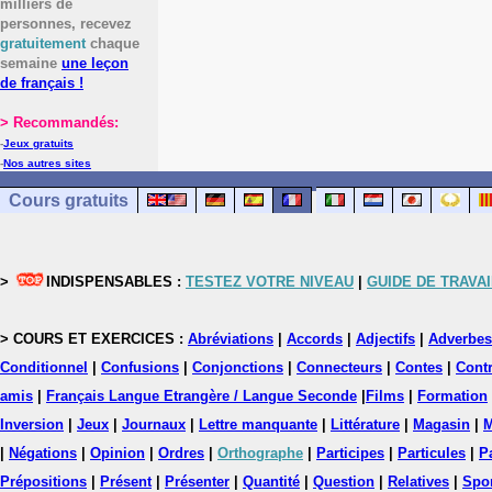
milliers de
personnes, recevez
gratuitement
chaque
semaine
une leçon
de français !
> Recommandés:
-
Jeux gratuits
-
Nos autres sites
Cours gratuits
>
INDISPENSABLES :
TESTEZ VOTRE NIVEAU
|
GUIDE DE TRAVAI
> COURS ET EXERCICES :
Abréviations
|
Accords
|
Adjectifs
|
Adverbes
Conditionnel
|
Confusions
|
Conjonctions
|
Connecteurs
|
Contes
|
Contr
amis
|
Français Langue Etrangère / Langue Seconde
|
Films
|
Formation
Inversion
|
Jeux
|
Journaux
|
Lettre manquante
|
Littérature
|
Magasin
|
M
|
Négations
|
Opinion
|
Ordres
|
Orthographe
|
Participes
|
Particules
|
P
Prépositions
|
Présent
|
Présenter
|
Quantité
|
Question
|
Relatives
|
Spo