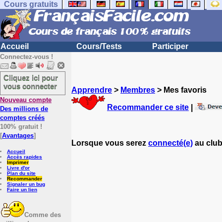
Cours gratuits
Accueil
Cours/Tests
Participer
Connectez-vous !
Cliquez ici pour
vous connecter
Apprendre
>
Membres
> Mes favoris
Nouveau compte
Recommander ce site
|
Des millions de
comptes créés
100% gratuit !
[
Avantages
]
Lorsque vous serez
connecté(e)
au club
Accueil
Accès rapides
Imprimer
Livre d'or
Plan du site
Recommander
Signaler un bug
Faire un lien
Comme des