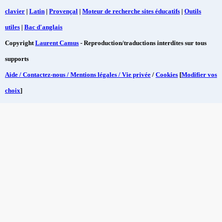
clavier
|
Latin
|
Provençal
|
Moteur de recherche sites éducatifs
|
Outils
utiles
|
Bac d'anglais
Copyright
Laurent Camus
- Reproduction/traductions interdites sur tous
supports
Aide / Contactez-nous / Mentions légales / Vie privée
/
Cookies
[
Modifier vos
choix
]