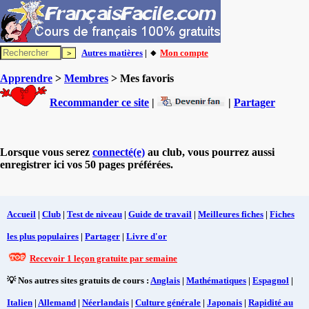
Autres matières
| 🔸
Mon compte
Apprendre
>
Membres
> Mes favoris
Recommander ce site
|
|
Partager
Lorsque vous serez
connecté(e)
au club, vous pourrez aussi
enregistrer ici vos 50 pages préférées.
Accueil
|
Club
|
Test de niveau
|
Guide de travail
|
Meilleures fiches
|
Fiches
les plus populaires
|
Partager
|
Livre d'or
Recevoir 1 leçon gratuite par semaine
💡 Nos autres sites gratuits de cours :
Anglais
|
Mathématiques
|
Espagnol
|
Italien
|
Allemand
|
Néerlandais
|
Culture générale
|
Japonais
|
Rapidité au