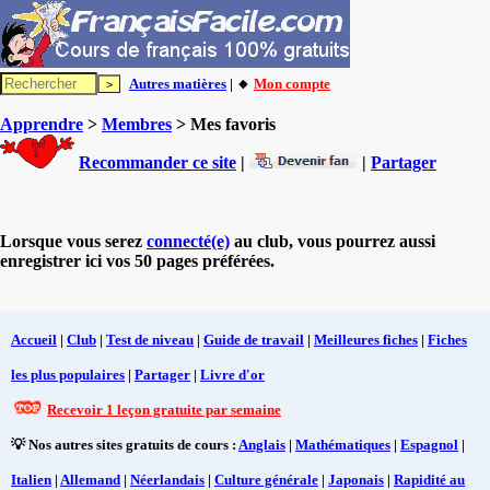
Autres matières
| 🔸
Mon compte
Apprendre
>
Membres
> Mes favoris
Recommander ce site
|
|
Partager
Lorsque vous serez
connecté(e)
au club, vous pourrez aussi
enregistrer ici vos 50 pages préférées.
Accueil
|
Club
|
Test de niveau
|
Guide de travail
|
Meilleures fiches
|
Fiches
les plus populaires
|
Partager
|
Livre d'or
Recevoir 1 leçon gratuite par semaine
💡 Nos autres sites gratuits de cours :
Anglais
|
Mathématiques
|
Espagnol
|
Italien
|
Allemand
|
Néerlandais
|
Culture générale
|
Japonais
|
Rapidité au