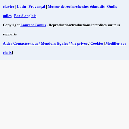
clavier
|
Latin
|
Provençal
|
Moteur de recherche sites éducatifs
|
Outils
utiles
|
Bac d'anglais
Copyright
Laurent Camus
- Reproduction/traductions interdites sur tous
supports
Aide / Contactez-nous / Mentions légales / Vie privée
/
Cookies
[
Modifier vos
choix
]