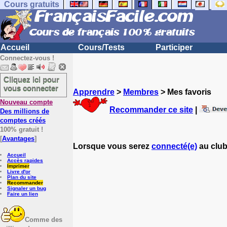
Cours gratuits
Accueil
Cours/Tests
Participer
Connectez-vous !
Cliquez ici pour
vous connecter
Apprendre
>
Membres
> Mes favoris
Nouveau compte
Recommander ce site
|
Des millions de
comptes créés
100% gratuit !
[
Avantages
]
Lorsque vous serez
connecté(e)
au club
Accueil
Accès rapides
Imprimer
Livre d'or
Plan du site
Recommander
Signaler un bug
Faire un lien
Comme des