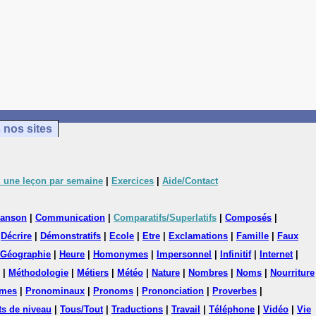
 nos sites
 une leçon par semaine
|
Exercices
|
Aide/Contact
anson
|
Communication
|
Comparatifs/Superlatifs
|
Composés
|
|
Décrire
|
Démonstratifs
|
Ecole
|
Etre
|
Exclamations
|
Famille
|
Faux
Géographie
|
Heure
|
Homonymes
|
Impersonnel
|
Infinitif
|
Internet
|
|
Méthodologie
|
Métiers
|
Météo
|
Nature
|
Nombres
|
Noms
|
Nourriture
mes
|
Pronominaux
|
Pronoms
|
Prononciation
|
Proverbes
|
ts de niveau
|
Tous/Tout
|
Traductions
|
Travail
|
Téléphone
|
Vidéo
|
Vie