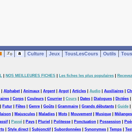
Culture
Jeux
TousLesCours
Outils
Tous
L
|
NOS MEILLEURES FICHES
|
Les fiches les plus populaires
|
Recevez
|
Alphabet
|
Animaux
|
Argent
|
Argot
|
Articles
|
Audio
|
Auxiliaires
|
Ch
aires
|
Corps
|
Couleurs
|
Courrier
|
Cours
|
Dates
|
Dialogues
|
Dictées
|
Futur
|
Fêtes
|
Genre
|
Goûts
|
Grammaire
|
Grands débutants
|
Guide
|
aison
|
Majuscules
|
Maladies
|
Mots
|
Mouvement
|
Musique
|
Mélanges
assif
|
Passé
|
Pays
|
Pluriel
|
Politesse
|
Ponctuation
|
Possession
|
Poè
rts
|
Style direct
|
Subjonctif
|
Subordonnées
|
Synonymes
|
Temps
|
Tes