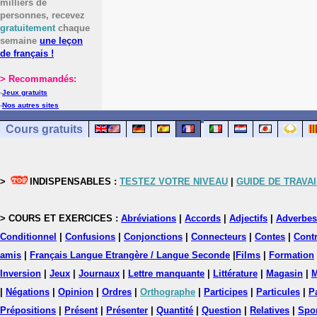
milliers de
personnes, recevez
gratuitement
chaque
semaine
une leçon
de français !
> Recommandés:
-
Jeux gratuits
-
Nos autres sites
Cours gratuits
>
INDISPENSABLES :
TESTEZ VOTRE NIVEAU
|
GUIDE DE TRAVAI
> COURS ET EXERCICES :
Abréviations
|
Accords
|
Adjectifs
|
Adverbes
Conditionnel
|
Confusions
|
Conjonctions
|
Connecteurs
|
Contes
|
Contr
amis
|
Français Langue Etrangère / Langue Seconde
|
Films
|
Formation
Inversion
|
Jeux
|
Journaux
|
Lettre manquante
|
Littérature
|
Magasin
|
M
|
Négations
|
Opinion
|
Ordres
|
Orthographe
|
Participes
|
Particules
|
P
Prépositions
|
Présent
|
Présenter
|
Quantité
|
Question
|
Relatives
|
Spo