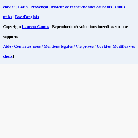
clavier
|
Latin
|
Provençal
|
Moteur de recherche sites éducatifs
|
Outils
utiles
|
Bac d'anglais
Copyright
Laurent Camus
- Reproduction/traductions interdites sur tous
supports
Aide / Contactez-nous / Mentions légales / Vie privée
/
Cookies
[
Modifier vos
choix
]