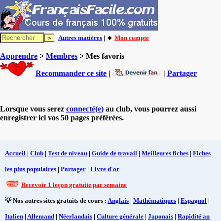
Autres matières
| 🔸
Mon compte
Apprendre
>
Membres
> Mes favoris
Recommander ce site
|
|
Partager
Lorsque vous serez
connecté(e)
au club, vous pourrez aussi
enregistrer ici vos 50 pages préférées.
Accueil
|
Club
|
Test de niveau
|
Guide de travail
|
Meilleures fiches
|
Fiches
les plus populaires
|
Partager
|
Livre d'or
Recevoir 1 leçon gratuite par semaine
💡 Nos autres sites gratuits de cours :
Anglais
|
Mathématiques
|
Espagnol
|
Italien
|
Allemand
|
Néerlandais
|
Culture générale
|
Japonais
|
Rapidité au