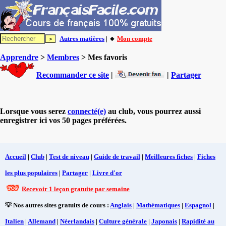
Autres matières
| 🔸
Mon compte
Apprendre
>
Membres
> Mes favoris
Recommander ce site
|
|
Partager
Lorsque vous serez
connecté(e)
au club, vous pourrez aussi
enregistrer ici vos 50 pages préférées.
Accueil
|
Club
|
Test de niveau
|
Guide de travail
|
Meilleures fiches
|
Fiches
les plus populaires
|
Partager
|
Livre d'or
Recevoir 1 leçon gratuite par semaine
💡 Nos autres sites gratuits de cours :
Anglais
|
Mathématiques
|
Espagnol
|
Italien
|
Allemand
|
Néerlandais
|
Culture générale
|
Japonais
|
Rapidité au