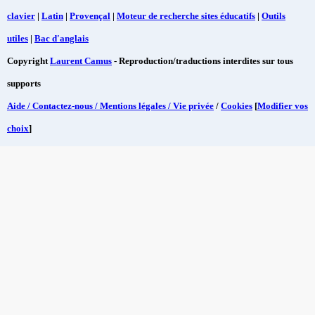
clavier
|
Latin
|
Provençal
|
Moteur de recherche sites éducatifs
|
Outils
utiles
|
Bac d'anglais
Copyright
Laurent Camus
- Reproduction/traductions interdites sur tous
supports
Aide / Contactez-nous / Mentions légales / Vie privée
/
Cookies
[
Modifier vos
choix
]