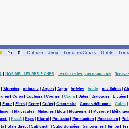
Culture
Jeux
TousLesCours
Outils
Tous
L
|
NOS MEILLEURES FICHES
|
Les fiches les plus populaires
|
Recevez
|
Alphabet
|
Animaux
|
Argent
|
Argot
|
Articles
|
Audio
|
Auxiliaires
|
Ch
aires
|
Corps
|
Couleurs
|
Courrier
|
Cours
|
Dates
|
Dialogues
|
Dictées
|
Futur
|
Fêtes
|
Genre
|
Goûts
|
Grammaire
|
Grands débutants
|
Guide
|
aison
|
Majuscules
|
Maladies
|
Mots
|
Mouvement
|
Musique
|
Mélanges
assif
|
Passé
|
Pays
|
Pluriel
|
Politesse
|
Ponctuation
|
Possession
|
Poè
rts
|
Style direct
|
Subjonctif
|
Subordonnées
|
Synonymes
|
Temps
|
Tes