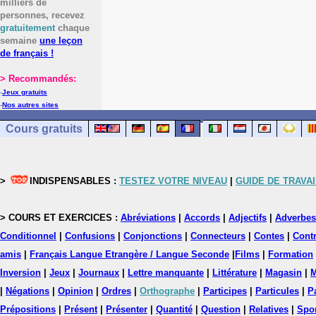
milliers de
personnes, recevez
gratuitement
chaque
semaine
une leçon
de français !
> Recommandés:
-
Jeux gratuits
-
Nos autres sites
Cours gratuits
>
INDISPENSABLES :
TESTEZ VOTRE NIVEAU
|
GUIDE DE TRAVAI
> COURS ET EXERCICES :
Abréviations
|
Accords
|
Adjectifs
|
Adverbes
Conditionnel
|
Confusions
|
Conjonctions
|
Connecteurs
|
Contes
|
Contr
amis
|
Français Langue Etrangère / Langue Seconde
|
Films
|
Formation
Inversion
|
Jeux
|
Journaux
|
Lettre manquante
|
Littérature
|
Magasin
|
M
|
Négations
|
Opinion
|
Ordres
|
Orthographe
|
Participes
|
Particules
|
P
Prépositions
|
Présent
|
Présenter
|
Quantité
|
Question
|
Relatives
|
Spo