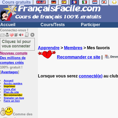
Cours gratuits
Accueil
Cours/Tests
Participer
Connectez-vous !
Cliquez ici pour
vous connecter
Apprendre
>
Membres
> Mes favoris
Nouveau compte
Recommander ce site
|
Des millions de
comptes créés
100% gratuit !
[
Avantages
]
Lorsque vous serez
connecté(e)
au club
Accueil
Accès rapides
Imprimer
Livre d'or
Plan du site
Recommander
Signaler un bug
Faire un lien
Comme des