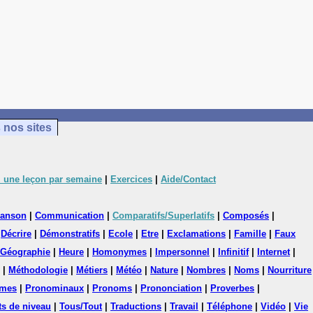
 nos sites
 une leçon par semaine
|
Exercices
|
Aide/Contact
anson
|
Communication
|
Comparatifs/Superlatifs
|
Composés
|
|
Décrire
|
Démonstratifs
|
Ecole
|
Etre
|
Exclamations
|
Famille
|
Faux
Géographie
|
Heure
|
Homonymes
|
Impersonnel
|
Infinitif
|
Internet
|
|
Méthodologie
|
Métiers
|
Météo
|
Nature
|
Nombres
|
Noms
|
Nourriture
mes
|
Pronominaux
|
Pronoms
|
Prononciation
|
Proverbes
|
ts de niveau
|
Tous/Tout
|
Traductions
|
Travail
|
Téléphone
|
Vidéo
|
Vie