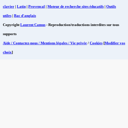
clavier
|
Latin
|
Provençal
|
Moteur de recherche sites éducatifs
|
Outils
utiles
|
Bac d'anglais
Copyright
Laurent Camus
- Reproduction/traductions interdites sur tous
supports
Aide / Contactez-nous / Mentions légales / Vie privée
/
Cookies
[
Modifier vos
choix
]