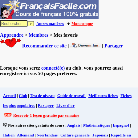
Autres matières
| 🔸
Mon compte
Apprendre
>
Membres
> Mes favoris
Recommander ce site
|
|
Partager
Lorsque vous serez
connecté(e)
au club, vous pourrez aussi
enregistrer ici vos 50 pages préférées.
Accueil
|
Club
|
Test de niveau
|
Guide de travail
|
Meilleures fiches
|
Fiches
les plus populaires
|
Partager
|
Livre d'or
Recevoir 1 leçon gratuite par semaine
💡 Nos autres sites gratuits de cours :
Anglais
|
Mathématiques
|
Espagnol
|
Italien
|
Allemand
|
Néerlandais
|
Culture générale
|
Japonais
|
Rapidité au