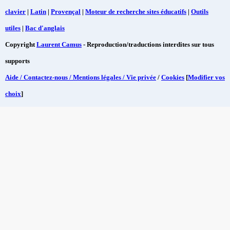
clavier
|
Latin
|
Provençal
|
Moteur de recherche sites éducatifs
|
Outils
utiles
|
Bac d'anglais
Copyright
Laurent Camus
- Reproduction/traductions interdites sur tous
supports
Aide / Contactez-nous / Mentions légales / Vie privée
/
Cookies
[
Modifier vos
choix
]