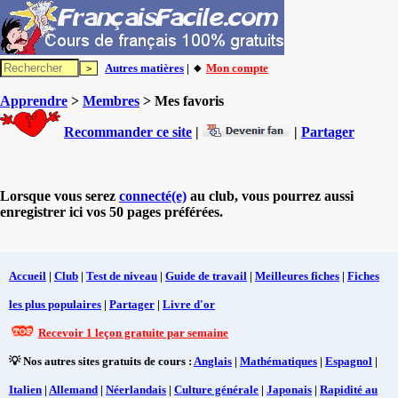
Autres matières
| 🔸
Mon compte
Apprendre
>
Membres
> Mes favoris
Recommander ce site
|
|
Partager
Lorsque vous serez
connecté(e)
au club, vous pourrez aussi
enregistrer ici vos 50 pages préférées.
Accueil
|
Club
|
Test de niveau
|
Guide de travail
|
Meilleures fiches
|
Fiches
les plus populaires
|
Partager
|
Livre d'or
Recevoir 1 leçon gratuite par semaine
💡 Nos autres sites gratuits de cours :
Anglais
|
Mathématiques
|
Espagnol
|
Italien
|
Allemand
|
Néerlandais
|
Culture générale
|
Japonais
|
Rapidité au