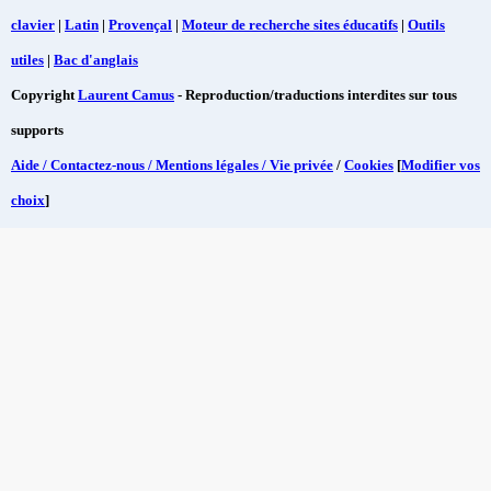
clavier
|
Latin
|
Provençal
|
Moteur de recherche sites éducatifs
|
Outils
utiles
|
Bac d'anglais
Copyright
Laurent Camus
- Reproduction/traductions interdites sur tous
supports
Aide / Contactez-nous / Mentions légales / Vie privée
/
Cookies
[
Modifier vos
choix
]