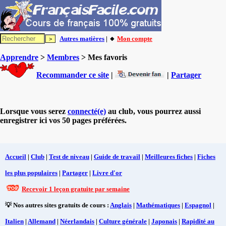
Autres matières
| 🔸
Mon compte
Apprendre
>
Membres
> Mes favoris
Recommander ce site
|
|
Partager
Lorsque vous serez
connecté(e)
au club, vous pourrez aussi
enregistrer ici vos 50 pages préférées.
Accueil
|
Club
|
Test de niveau
|
Guide de travail
|
Meilleures fiches
|
Fiches
les plus populaires
|
Partager
|
Livre d'or
Recevoir 1 leçon gratuite par semaine
💡 Nos autres sites gratuits de cours :
Anglais
|
Mathématiques
|
Espagnol
|
Italien
|
Allemand
|
Néerlandais
|
Culture générale
|
Japonais
|
Rapidité au