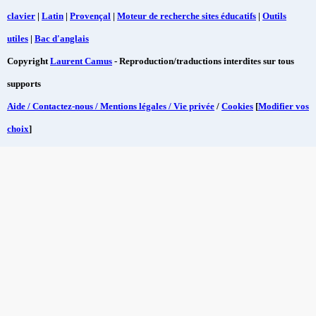
clavier
|
Latin
|
Provençal
|
Moteur de recherche sites éducatifs
|
Outils
utiles
|
Bac d'anglais
Copyright
Laurent Camus
- Reproduction/traductions interdites sur tous
supports
Aide / Contactez-nous / Mentions légales / Vie privée
/
Cookies
[
Modifier vos
choix
]