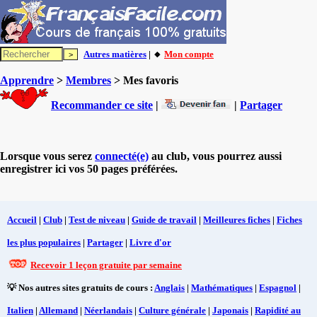
Autres matières
| 🔸
Mon compte
Apprendre
>
Membres
> Mes favoris
Recommander ce site
|
|
Partager
Lorsque vous serez
connecté(e)
au club, vous pourrez aussi
enregistrer ici vos 50 pages préférées.
Accueil
|
Club
|
Test de niveau
|
Guide de travail
|
Meilleures fiches
|
Fiches
les plus populaires
|
Partager
|
Livre d'or
Recevoir 1 leçon gratuite par semaine
💡 Nos autres sites gratuits de cours :
Anglais
|
Mathématiques
|
Espagnol
|
Italien
|
Allemand
|
Néerlandais
|
Culture générale
|
Japonais
|
Rapidité au